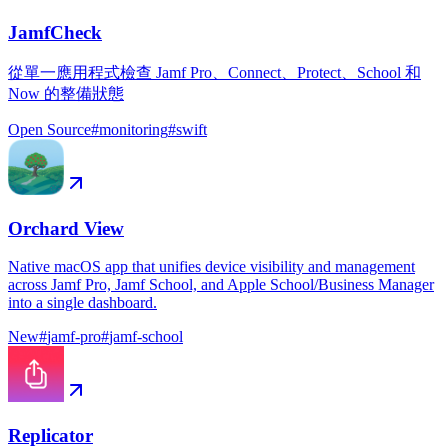
JamfCheck
從單一應用程式檢查 Jamf Pro、Connect、Protect、School 和
Now 的整備狀態
Open Source
#
monitoring
#
swift
Orchard View
Native macOS app that unifies device visibility and management
across Jamf Pro, Jamf School, and Apple School/Business Manager
into a single dashboard.
New
#
jamf-pro
#
jamf-school
Replicator