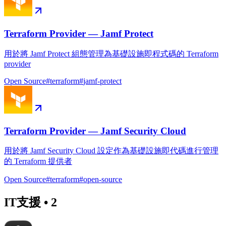
Terraform Provider — Jamf Protect
用於將 Jamf Protect 組態管理為基礎設施即程式碼的 Terraform
provider
Open Source
#
terraform
#
jamf-protect
Terraform Provider — Jamf Security Cloud
用於將 Jamf Security Cloud 設定作為基礎設施即代碼進行管理
的 Terraform 提供者
Open Source
#
terraform
#
open-source
IT支援
•
2