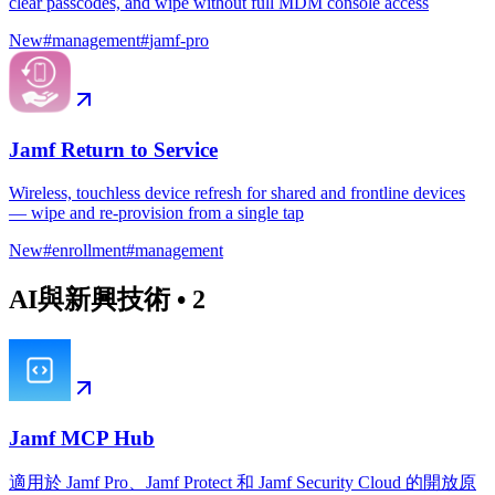
clear passcodes, and wipe without full MDM console access
New
#
management
#
jamf-pro
Jamf Return to Service
Wireless, touchless device refresh for shared and frontline devices
— wipe and re-provision from a single tap
New
#
enrollment
#
management
AI與新興技術
•
2
Jamf MCP Hub
適用於 Jamf Pro、Jamf Protect 和 Jamf Security Cloud 的開放原