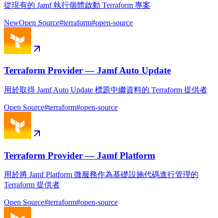
從現有的 Jamf 執行個體啟動 Terraform 專案
New
Open Source
#
terraform
#
open-source
Terraform Provider — Jamf Auto Update
用於取得 Jamf Auto Update 標題中繼資料的 Terraform 提供者
Open Source
#
terraform
#
open-source
Terraform Provider — Jamf Platform
用於將 Jamf Platform 微服務作為基礎設施代碼進行管理的
Terraform 提供者
Open Source
#
terraform
#
open-source