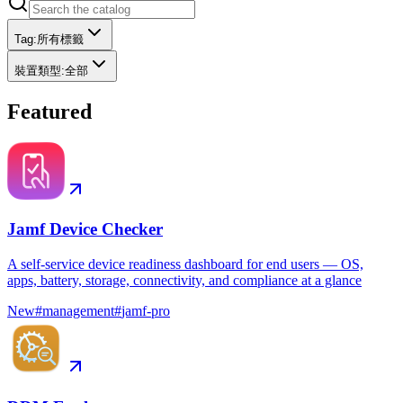
Tag
:
所有標籤
裝置類型
:
全部
Featured
Jamf Device Checker
A self-service device readiness dashboard for end users — OS,
apps, battery, storage, connectivity, and compliance at a glance
New
#
management
#
jamf-pro