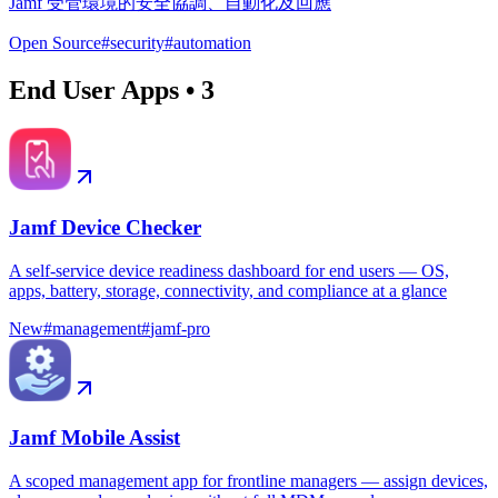
Jamf 受管環境的安全協調、自動化及回應
Open Source
#
security
#
automation
End User Apps
•
3
Jamf Device Checker
A self-service device readiness dashboard for end users — OS,
apps, battery, storage, connectivity, and compliance at a glance
New
#
management
#
jamf-pro
Jamf Mobile Assist
A scoped management app for frontline managers — assign devices,