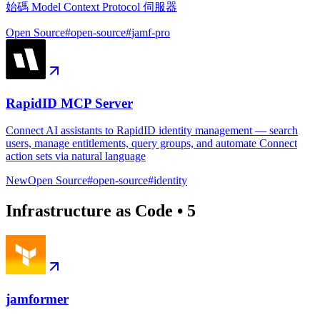
始碼 Model Context Protocol 伺服器
Open Source
#
open-source
#
jamf-pro
RapidID MCP Server
Connect AI assistants to RapidID identity management — search
users, manage entitlements, query groups, and automate Connect
action sets via natural language
New
Open Source
#
open-source
#
identity
Infrastructure as Code
•
5
jamformer