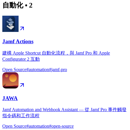
自動化
•
2
Jamf Actions
建構 Apple Shortcut 自動化流程，與 Jamf Pro 和 Apple
Configurator 2 互動
Open Source
#
automation
#
jamf-pro
JAWA
Jamf Automation and Webhook Assistant — 從 Jamf Pro 事件觸發
指令碼和工作流程
Open Source
#
automation
#
open-source