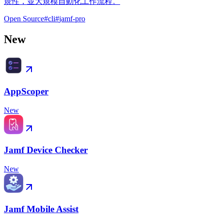
規性，並大規模自動化工作流程。
Open Source
#
cli
#
jamf-pro
New
AppScoper
New
Jamf Device Checker
New
Jamf Mobile Assist