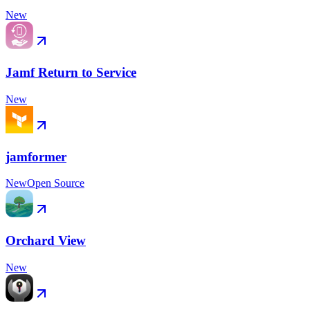
New
Jamf Return to Service
New
jamformer
New
Open Source
Orchard View
New