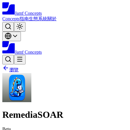
Jamf
Concepts
Concepts
指南
生態系統
關於
Jamf
Concepts
瀏覽
RemediaSOAR
Beta