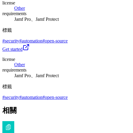
license
Other
requirements
Jamf Pro、Jamf Protect
標籤
#
security
#
automation
#
open-source
Get started
license
Other
requirements
Jamf Pro、Jamf Protect
標籤
#
security
#
automation
#
open-source
相關