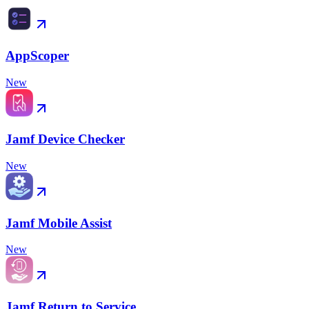
AppScoper
New
Jamf Device Checker
New
Jamf Mobile Assist
New
Jamf Return to Service