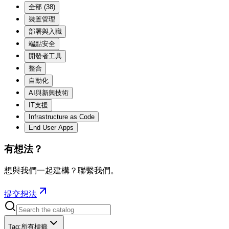
全部
(
38
)
裝置管理
部署與入職
端點安全
開發者工具
整合
自動化
AI與新興技術
IT支援
Infrastructure as Code
End User Apps
有想法？
想與我們一起建構？聯繫我們。
提交想法
Tag
:
所有標籤