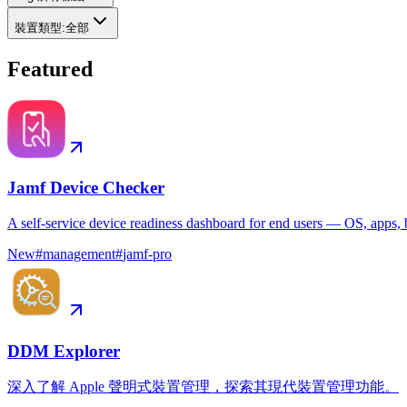
裝置類型
:
全部
Featured
Jamf Device Checker
A self-service device readiness dashboard for end users — OS, apps, b
New
#
management
#
jamf-pro
DDM Explorer
深入了解 Apple 聲明式裝置管理，探索其現代裝置管理功能。