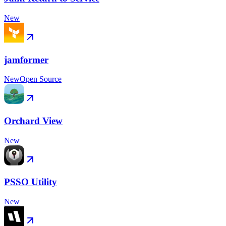
New
jamformer
New
Open Source
Orchard View
New
PSSO Utility
New