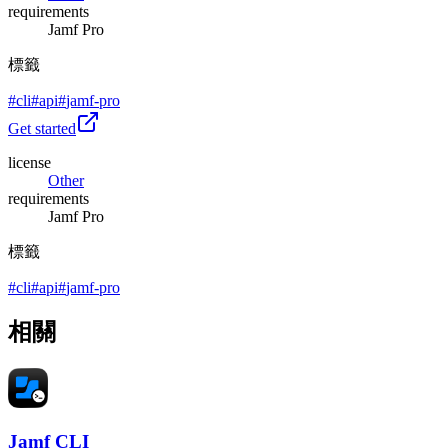
requirements
Jamf Pro
標籤
#
cli
#
api
#
jamf-pro
Get started
license
Other
requirements
Jamf Pro
標籤
#
cli
#
api
#
jamf-pro
相關
Jamf CLI