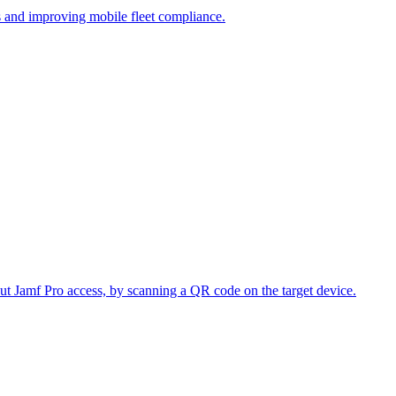
s and improving mobile fleet compliance.
ut Jamf Pro access, by scanning a QR code on the target device.