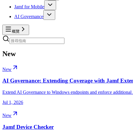
Jamf for Mobile
AI Governance
概覽
New
New
AI Governance: Extending Coverage with Jamf Exte
Extend AI Governance to Windows endpoints and enforce additional A
Jul 1, 2026
New
Jamf Device Checker