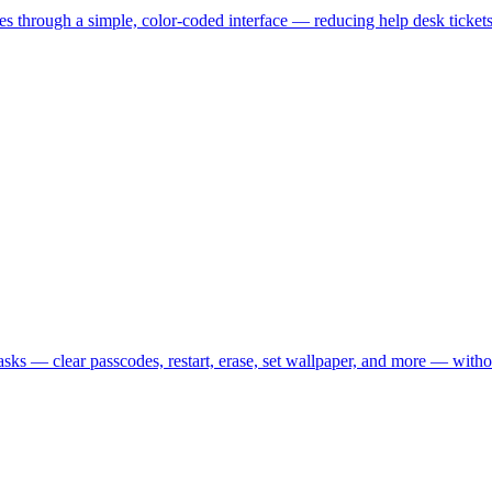
es through a simple, color-coded interface — reducing help desk ticket
ks — clear passcodes, restart, erase, set wallpaper, and more — witho