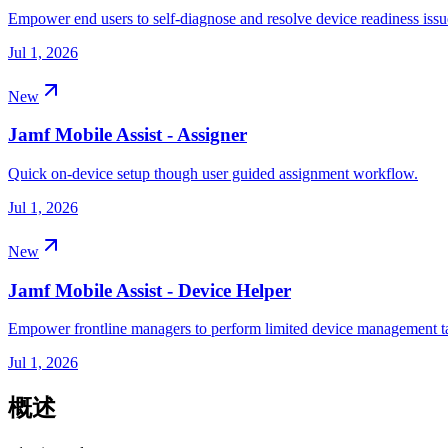
Empower end users to self-diagnose and resolve device readiness issu
Jul 1, 2026
New
Jamf Mobile Assist - Assigner
Quick on-device setup though user guided assignment workflow.
Jul 1, 2026
New
Jamf Mobile Assist - Device Helper
Empower frontline managers to perform limited device management tas
Jul 1, 2026
概述