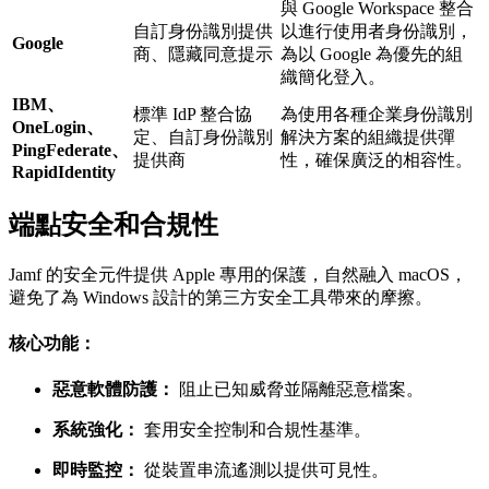
與 Google Workspace 整合
自訂身份識別提供
以進行使用者身份識別，
Google
商、隱藏同意提示
為以 Google 為優先的組
織簡化登入。
IBM、
標準 IdP 整合協
為使用各種企業身份識別
OneLogin、
定、自訂身份識別
解決方案的組織提供彈
PingFederate、
提供商
性，確保廣泛的相容性。
RapidIdentity
端點安全和合規性
Jamf 的安全元件提供 Apple 專用的保護，自然融入 macOS，
避免了為 Windows 設計的第三方安全工具帶來的摩擦。
核心功能：
惡意軟體防護：
阻止已知威脅並隔離惡意檔案。
系統強化：
套用安全控制和合規性基準。
即時監控：
從裝置串流遙測以提供可見性。