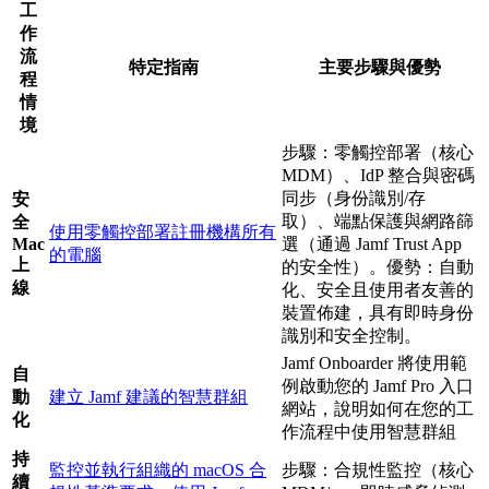
工
作
流
特定指南
主要步驟與優勢
程
情
境
步驟：零觸控部署（核心
MDM）、IdP 整合與密碼
同步（身份識別/存
安
取）、端點保護與網路篩
全
使用零觸控部署註冊機構所有
Mac
選（通過 Jamf Trust App
的電腦
上
的安全性）。優勢：自動
線
化、安全且使用者友善的
裝置佈建，具有即時身份
識別和安全控制。
Jamf Onboarder 將使用範
自
例啟動您的 Jamf Pro 入口
動
建立 Jamf 建議的智慧群組
網站，說明如何在您的工
化
作流程中使用智慧群組
持
監控並執行組織的 macOS 合
步驟：合規性監控（核心
續