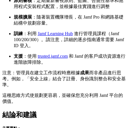
原則審核
：定期重新審視原則、藍圖、合規性基準和應
用程式安裝程式配置，並根據最佳實踐進行調整
規模擴展
：隨著裝置機隊增長，在 Jamf Pro 和網路基礎
結構中規劃容量。
訓練
：利用
Jamf Learning Hub
進行管理員課程（Jamf
100/200/300）。請注意，詳細的逐步指南通常需要 Jamf
ID 登入。
支援
：使用
trusted.jamf.com
和 Jamf 的客戶成功資源進行
進階故障排除。
注意：管理員在建立工作流程時應根據
成果
而非產品進行思
考。例如，「安全上線」結合了註冊、身份識別整合和安全基
準。
這種思維方式使規劃更容易，並確保您充分利用 Jamf 平台的
價值。
結論和建議