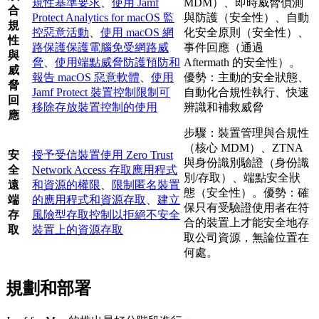
規性基準要求
、
使用 Jamf
MDM）、即時威脅偵測
合
Protect Analytics for macOS 監
與防護（安全性）、自動
規
控惡意活動
、
使用 macOS 網
化安全原則（安全性）、
性
路保護保護電腦免受網路威
事件回應（通過
與
脅
、
使用端點威脅防護預防和
Aftermath 的安全性）。
威
報告 macOS 惡意軟體
、
使用
優勢：主動的安全狀態、
脅
Jamf Protect 裝置控制限制可
自動化合規性執行、快速
回
移除存放裝置控制的使用
辨識和補救威脅
應
步驟：裝置管理與合規性
（核心 MDM）、ZTNA
安
授予受信裝置使用 Zero Trust
與身份識別驗證（身份識
全
Network Access 存取應用程式
別/存取）、端點安全狀
遠
和資源的權限
、
限制匿名裝置
態（安全性）。優勢：確
端
的應用程式和資源存取
、
建立
保只有受驗證使用者在符
存
風險型存取控制以拒絕不安全
合的裝置上才能安全地存
取
裝置上的資源存取
取公司資源，無論位置在
何處。
規劃和部署