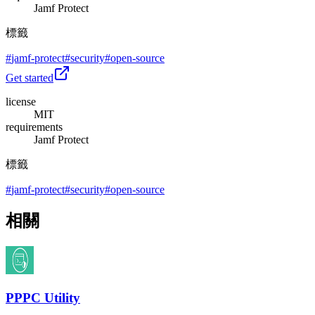
Jamf Protect
標籤
#
jamf-protect
#
security
#
open-source
Get started
license
MIT
requirements
Jamf Protect
標籤
#
jamf-protect
#
security
#
open-source
相關
PPPC Utility