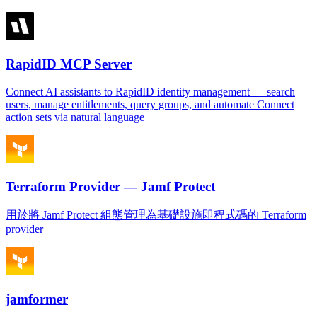
RapidID MCP Server
Connect AI assistants to RapidID identity management — search
users, manage entitlements, query groups, and automate Connect
action sets via natural language
Terraform Provider — Jamf Protect
用於將 Jamf Protect 組態管理為基礎設施即程式碼的 Terraform
provider
jamformer