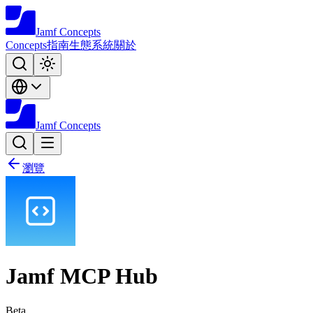
Jamf
Concepts
Concepts
指南
生態系統
關於
Jamf
Concepts
瀏覽
Jamf MCP Hub
Beta