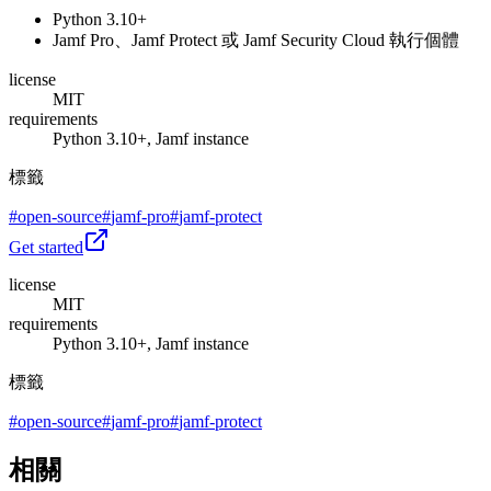
Python 3.10+
Jamf Pro、Jamf Protect 或 Jamf Security Cloud 執行個體
license
MIT
requirements
Python 3.10+, Jamf instance
標籤
#
open-source
#
jamf-pro
#
jamf-protect
Get started
license
MIT
requirements
Python 3.10+, Jamf instance
標籤
#
open-source
#
jamf-pro
#
jamf-protect
相關