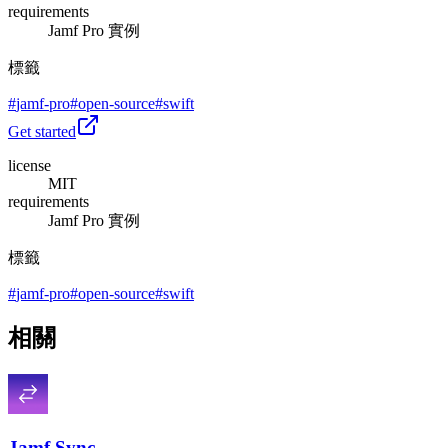
requirements
Jamf Pro 實例
標籤
#
jamf-pro
#
open-source
#
swift
Get started
license
MIT
requirements
Jamf Pro 實例
標籤
#
jamf-pro
#
open-source
#
swift
相關
Jamf Sync