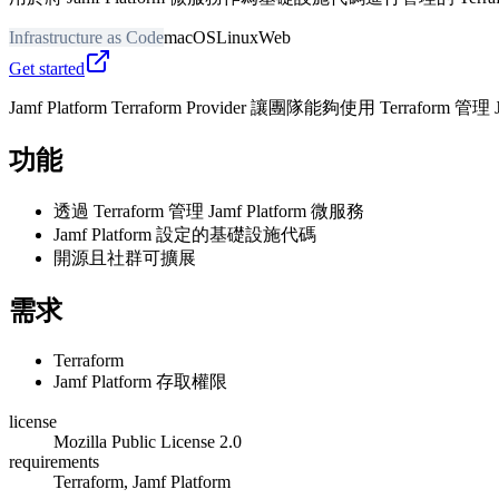
Infrastructure as Code
macOS
Linux
Web
Get started
Jamf Platform Terraform Provider 讓團隊能夠使用 Terr
功能
透過 Terraform 管理 Jamf Platform 微服務
Jamf Platform 設定的基礎設施代碼
開源且社群可擴展
需求
Terraform
Jamf Platform 存取權限
license
Mozilla Public License 2.0
requirements
Terraform, Jamf Platform