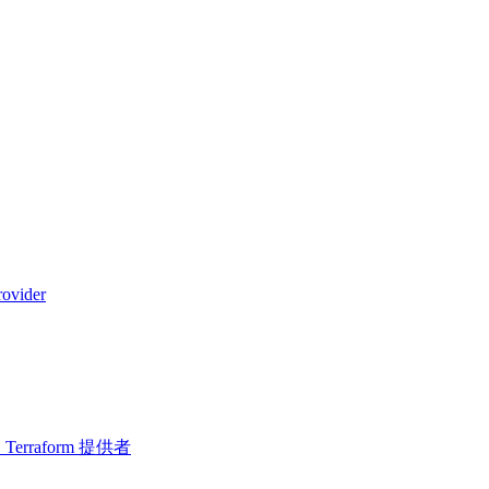
vider
erraform 提供者