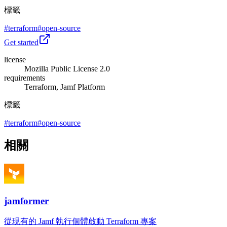
標籤
#
terraform
#
open-source
Get started
license
Mozilla Public License 2.0
requirements
Terraform, Jamf Platform
標籤
#
terraform
#
open-source
相關
jamformer
從現有的 Jamf 執行個體啟動 Terraform 專案