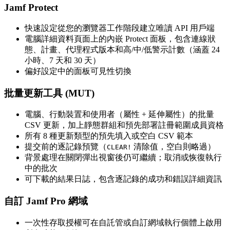
Jamf Protect
快速設定從您的瀏覽器工作階段建立唯讀 API 用戶端
電腦詳細資料頁面上的內嵌 Protect 面板，包含連線狀
態、計畫、代理程式版本和高/中/低警示計數（涵蓋 24
小時、7 天和 30 天）
偏好設定中的面板可見性切換
批量更新工具 (MUT)
電腦、行動裝置和使用者（屬性 + 延伸屬性）的批量
CSV 更新，加上靜態群組和預先部署註冊範圍成員資格
所有 8 種更新類型的預先填入或空白 CSV 範本
提交前的逐記錄預覽（
清除值，空白則略過）
CLEAR!
背景處理在關閉彈出視窗後仍可繼續；取消或恢復執行
中的批次
可下載的結果日誌，包含逐記錄的成功和錯誤詳細資訊
自訂 Jamf Pro 網域
一次性存取授權可在自託管或自訂網域執行個體上啟用