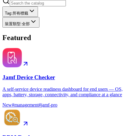
Tag
:
所有標籤
裝置類型
:
全部
Featured
Jamf Device Checker
A self-service device readiness dashboard for end users — OS,
apps, battery, storage, connectivity, and compliance at a glance
New
#
management
#
jamf-pro