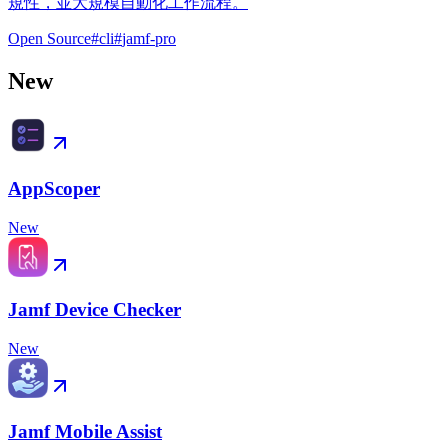
規性，並大規模自動化工作流程。
Open Source
#
cli
#
jamf-pro
New
AppScoper
New
Jamf Device Checker
New
Jamf Mobile Assist