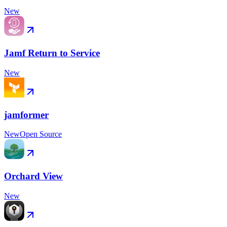
New
Jamf Return to Service
New
jamformer
New
Open Source
Orchard View
New