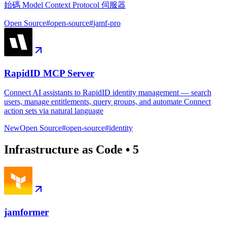
始碼 Model Context Protocol 伺服器
Open Source
#
open-source
#
jamf-pro
RapidID MCP Server
Connect AI assistants to RapidID identity management — search
users, manage entitlements, query groups, and automate Connect
action sets via natural language
New
Open Source
#
open-source
#
identity
Infrastructure as Code
•
5
jamformer