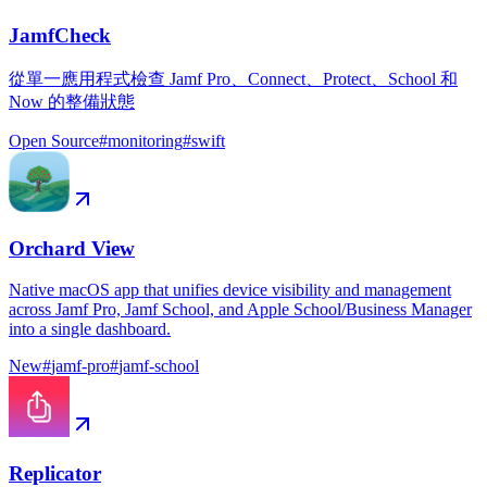
JamfCheck
從單一應用程式檢查 Jamf Pro、Connect、Protect、School 和
Now 的整備狀態
Open Source
#
monitoring
#
swift
Orchard View
Native macOS app that unifies device visibility and management
across Jamf Pro, Jamf School, and Apple School/Business Manager
into a single dashboard.
New
#
jamf-pro
#
jamf-school
Replicator