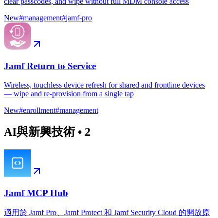
clear passcodes, and wipe without full MDM console access
New
#
management
#
jamf-pro
Jamf Return to Service
Wireless, touchless device refresh for shared and frontline devices
— wipe and re-provision from a single tap
New
#
enrollment
#
management
AI與新興技術
•
2
Jamf MCP Hub
適用於 Jamf Pro、Jamf Protect 和 Jamf Security Cloud 的開放原