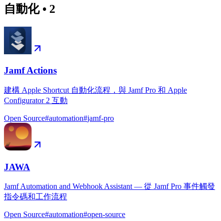
自動化
•
2
Jamf Actions
建構 Apple Shortcut 自動化流程，與 Jamf Pro 和 Apple
Configurator 2 互動
Open Source
#
automation
#
jamf-pro
JAWA
Jamf Automation and Webhook Assistant — 從 Jamf Pro 事件觸發
指令碼和工作流程
Open Source
#
automation
#
open-source