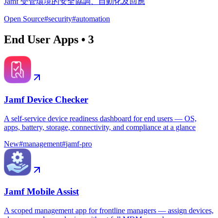
Jamf 受管環境的安全協調、自動化及回應
Open Source
#
security
#
automation
End User Apps
•
3
Jamf Device Checker
A self-service device readiness dashboard for end users — OS,
apps, battery, storage, connectivity, and compliance at a glance
New
#
management
#
jamf-pro
Jamf Mobile Assist
A scoped management app for frontline managers — assign devices,