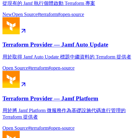
從現有的 Jamf 執行個體啟動 Terraform 專案
New
Open Source
#
terraform
#
open-source
Terraform Provider — Jamf Auto Update
用於取得 Jamf Auto Update 標題中繼資料的 Terraform 提供者
Open Source
#
terraform
#
open-source
Terraform Provider — Jamf Platform
用於將 Jamf Platform 微服務作為基礎設施代碼進行管理的
Terraform 提供者
Open Source
#
terraform
#
open-source