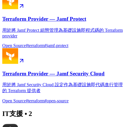
Terraform Provider — Jamf Protect
用於將 Jamf Protect 組態管理為基礎設施即程式碼的 Terraform
provider
Open Source
#
terraform
#
jamf-protect
Terraform Provider — Jamf Security Cloud
用於將 Jamf Security Cloud 設定作為基礎設施即代碼進行管理
的 Terraform 提供者
Open Source
#
terraform
#
open-source
IT支援
•
2