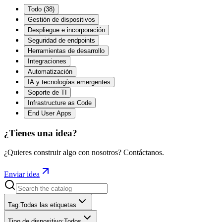
Todo
(
38
)
Gestión de dispositivos
Despliegue e incorporación
Seguridad de endpoints
Herramientas de desarrollo
Integraciones
Automatización
IA y tecnologías emergentes
Soporte de TI
Infrastructure as Code
End User Apps
¿Tienes una idea?
¿Quieres construir algo con nosotros? Contáctanos.
Enviar idea
Tag
:
Todas las etiquetas
Tipo de dispositivo
:
Todos