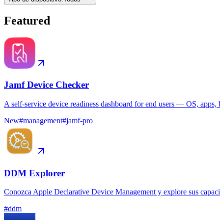
Featured
Jamf Device Checker
A self-service device readiness dashboard for end users — OS, apps, b
New
#
management
#
jamf-pro
DDM Explorer
Conozca Apple Declarative Device Management y explore sus capacida
#
ddm