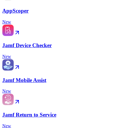
AppScoper
New
Jamf Device Checker
New
Jamf Mobile Assist
New
Jamf Return to Service
New