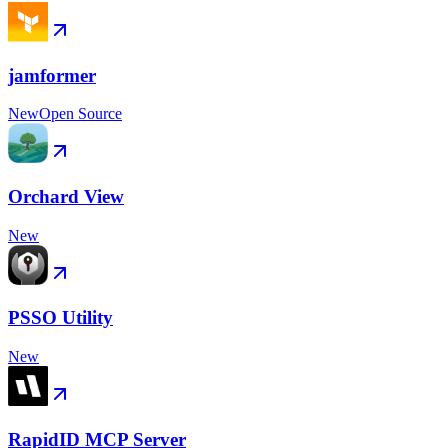
jamformer
New
Open Source
Orchard View
New
PSSO Utility
New
RapidID MCP Server