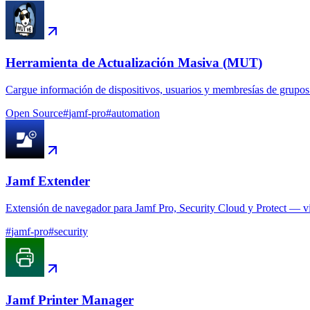
Herramienta de Actualización Masiva (MUT)
Cargue información de dispositivos, usuarios y membresías de grupos
Open Source
#
jamf-pro
#
automation
Jamf Extender
Extensión de navegador para Jamf Pro, Security Cloud y Protect — vist
#
jamf-pro
#
security
Jamf Printer Manager