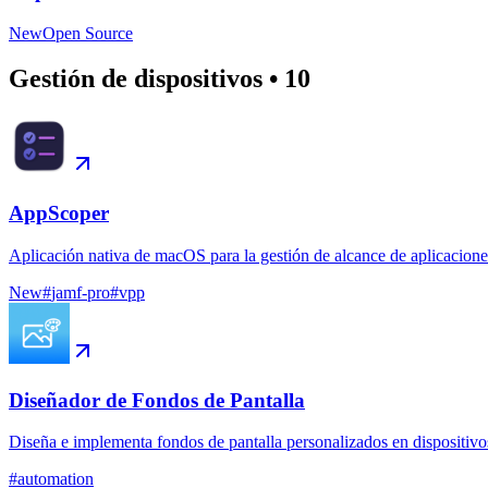
New
Open Source
Gestión de dispositivos
•
10
AppScoper
Aplicación nativa de macOS para la gestión de alcance de aplicacion
New
#
jamf-pro
#
vpp
Diseñador de Fondos de Pantalla
Diseña e implementa fondos de pantalla personalizados en dispositiv
#
automation