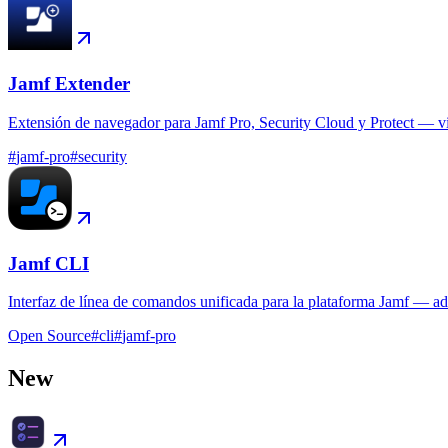
Jamf Extender
Extensión de navegador para Jamf Pro, Security Cloud y Protect — vist
#
jamf-pro
#
security
Jamf CLI
Interfaz de línea de comandos unificada para la plataforma Jamf — adm
Open Source
#
cli
#
jamf-pro
New