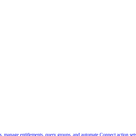
, manage entitlements, query groups, and automate Connect action sets