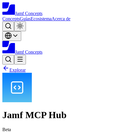
Jamf
Concepts
Concepts
Guías
Ecosistema
Acerca de
Jamf
Concepts
Explorar
Jamf MCP Hub
Beta