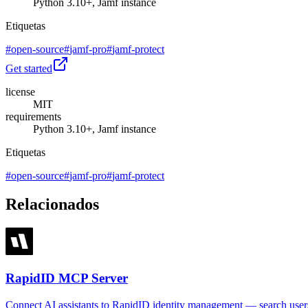
Python 3.10+, Jamf instance
Etiquetas
#
open-source
#
jamf-pro
#
jamf-protect
Get started
license
MIT
requirements
Python 3.10+, Jamf instance
Etiquetas
#
open-source
#
jamf-pro
#
jamf-protect
Relacionados
RapidID MCP Server
Connect AI assistants to RapidID identity management — search users