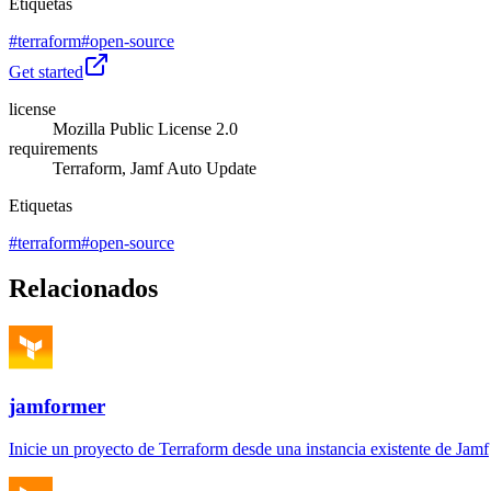
Etiquetas
#
terraform
#
open-source
Get started
license
Mozilla Public License 2.0
requirements
Terraform, Jamf Auto Update
Etiquetas
#
terraform
#
open-source
Relacionados
jamformer
Inicie un proyecto de Terraform desde una instancia existente de Jamf