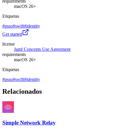
requirements
macOS 26+
Etiquetas
#
psso
#
swift
#
identity
Get started
license
Jamf Concepts Use Agreement
requirements
macOS 26+
Etiquetas
#
psso
#
swift
#
identity
Relacionados
Simple Network Relay