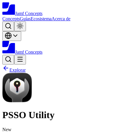
Jamf
Concepts
Concepts
Guías
Ecosistema
Acerca de
Jamf
Concepts
Explorar
PSSO Utility
New