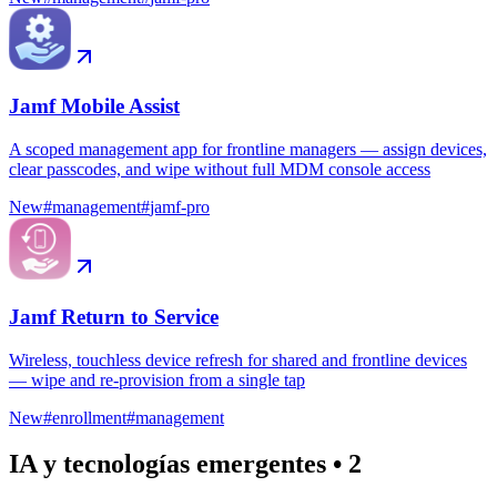
Jamf Mobile Assist
A scoped management app for frontline managers — assign devices,
clear passcodes, and wipe without full MDM console access
New
#
management
#
jamf-pro
Jamf Return to Service
Wireless, touchless device refresh for shared and frontline devices
— wipe and re-provision from a single tap
New
#
enrollment
#
management
IA y tecnologías emergentes
•
2