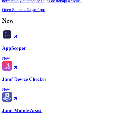
normativo y automatice flujos de trabajo a escala.
Open Source
#
cli
#
jamf-pro
New
AppScoper
New
Jamf Device Checker
New
Jamf Mobile Assist