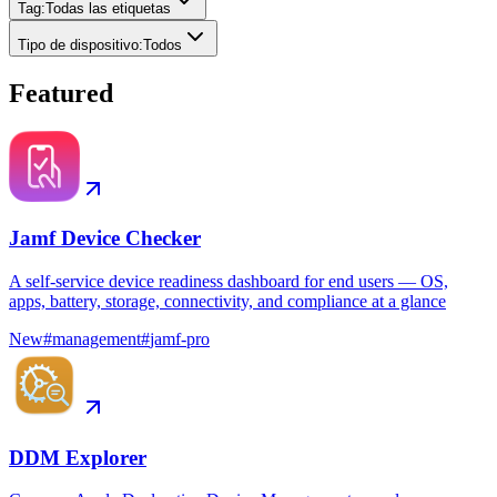
Tag
:
Todas las etiquetas
Tipo de dispositivo
:
Todos
Featured
Jamf Device Checker
A self-service device readiness dashboard for end users — OS,
apps, battery, storage, connectivity, and compliance at a glance
New
#
management
#
jamf-pro
DDM Explorer