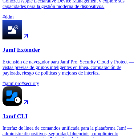
Conozca Apple Declarative Device Management y explore sus
capacidades para la gestión moderna de dispositivos.
#
ddm
Jamf Extender
Extensión de navegador para Jamf Pro, Security Cloud y Protect —
vistas previas de grupos inteligentes en línea, comparación de
payloads, riesgo de políticas y mejoras de interfaz.
#
jamf-pro
#
security
Jamf CLI
Interfaz de línea de comandos unificada para la plataforma Jamf —
administre dispositivos, seguridad, blueprints, cumplimiento