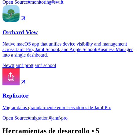
Open Source
#
monitoring
#
swift
Orchard View
Native macOS app that unifies device visibility and management
across Jamf Pro, Jamf School, and Apple School/Business Manager
into a single dashboard.
New
#
jamf-pro
#
jamf-school
Replicator
Migrar datos granularmente entre servidores de Jamf Pro
Open Source
#
migration
#
jamf-pro
Herramientas de desarrollo
•
5