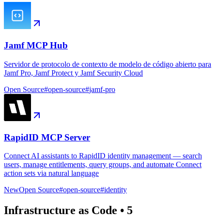
Jamf MCP Hub
Servidor de protocolo de contexto de modelo de código abierto para
Jamf Pro, Jamf Protect y Jamf Security Cloud
Open Source
#
open-source
#
jamf-pro
RapidID MCP Server
Connect AI assistants to RapidID identity management — search
users, manage entitlements, query groups, and automate Connect
action sets via natural language
New
Open Source
#
open-source
#
identity
Infrastructure as Code
•
5