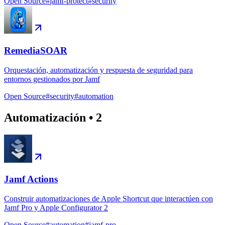
Open Source
#
jamf-protect
#
security
RemediaSOAR
Orquestación, automatización y respuesta de seguridad para
entornos gestionados por Jamf
Open Source
#
security
#
automation
Automatización
•
2
Jamf Actions
Construir automatizaciones de Apple Shortcut que interactúen con
Jamf Pro y Apple Configurator 2
Open Source
#
automation
#
jamf-pro