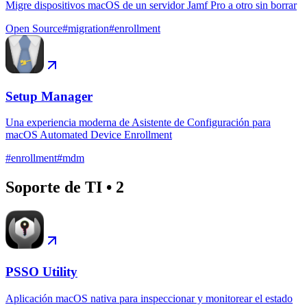
Migre dispositivos macOS de un servidor Jamf Pro a otro sin borrar
Open Source
#
migration
#
enrollment
Setup Manager
Una experiencia moderna de Asistente de Configuración para
macOS Automated Device Enrollment
#
enrollment
#
mdm
Soporte de TI
•
2
PSSO Utility
Aplicación macOS nativa para inspeccionar y monitorear el estado