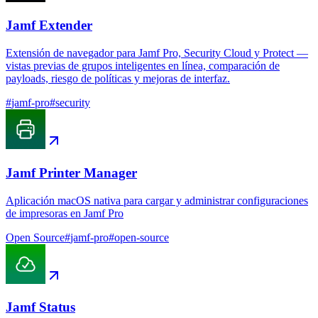
Jamf Extender
Extensión de navegador para Jamf Pro, Security Cloud y Protect —
vistas previas de grupos inteligentes en línea, comparación de
payloads, riesgo de políticas y mejoras de interfaz.
#
jamf-pro
#
security
Jamf Printer Manager
Aplicación macOS nativa para cargar y administrar configuraciones
de impresoras en Jamf Pro
Open Source
#
jamf-pro
#
open-source
Jamf Status