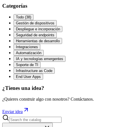
Categorías
Todo
(
38
)
Gestión de dispositivos
Despliegue e incorporación
Seguridad de endpoints
Herramientas de desarrollo
Integraciones
Automatización
IA y tecnologías emergentes
Soporte de TI
Infrastructure as Code
End User Apps
¿Tienes una idea?
¿Quieres construir algo con nosotros? Contáctanos.
Enviar idea