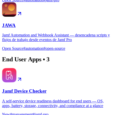
JAWA
Jamf Automation and Webhook Assistant — desencadena scripts y
flujos de trabajo desde eventos de Jamf Pro
Open Source
#
automation
#
open-source
End User Apps
•
3
Jamf Device Checker
A self-service device readiness dashboard for end users — OS,
apps, battery, storage, connectivity, and compliance at a glance
New
#
management
#
jamf-pro