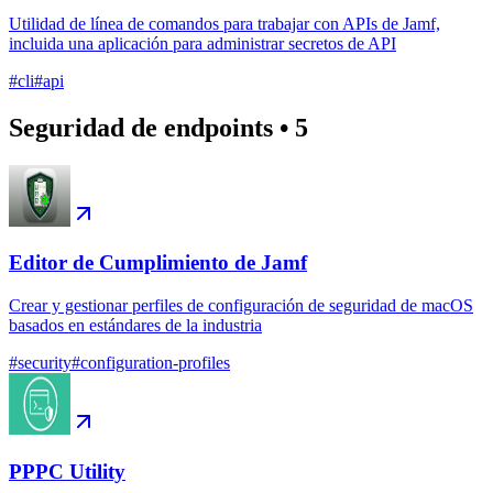
Utilidad de línea de comandos para trabajar con APIs de Jamf,
incluida una aplicación para administrar secretos de API
#
cli
#
api
Seguridad de endpoints
•
5
Editor de Cumplimiento de Jamf
Crear y gestionar perfiles de configuración de seguridad de macOS
basados en estándares de la industria
#
security
#
configuration-profiles
PPPC Utility