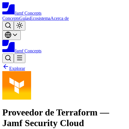
Jamf
Concepts
Concepts
Guías
Ecosistema
Acerca de
Jamf
Concepts
Explorar
Proveedor de Terraform —
Jamf Security Cloud