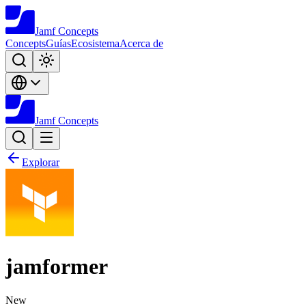
Jamf
Concepts
Concepts
Guías
Ecosistema
Acerca de
Jamf
Concepts
Explorar
jamformer
New