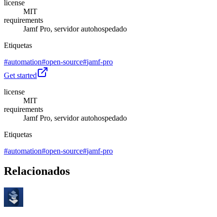
license
MIT
requirements
Jamf Pro, servidor autohospedado
Etiquetas
#
automation
#
open-source
#
jamf-pro
Get started
license
MIT
requirements
Jamf Pro, servidor autohospedado
Etiquetas
#
automation
#
open-source
#
jamf-pro
Relacionados