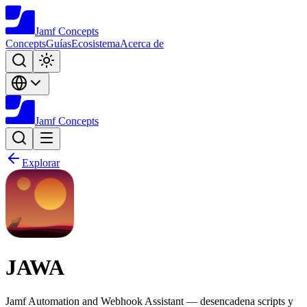
Jamf
Concepts
Concepts
Guías
Ecosistema
Acerca de
Jamf
Concepts
Explorar
JAWA
Jamf Automation and Webhook Assistant — desencadena scripts y