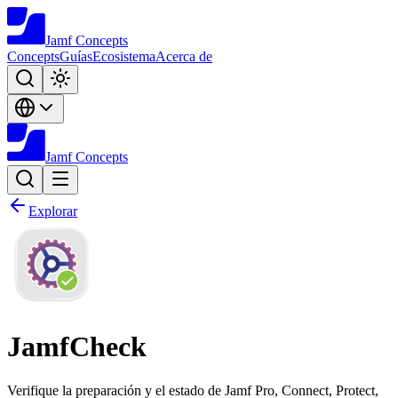
Jamf
Concepts
Concepts
Guías
Ecosistema
Acerca de
Jamf
Concepts
Explorar
JamfCheck
Verifique la preparación y el estado de Jamf Pro, Connect, Protect,