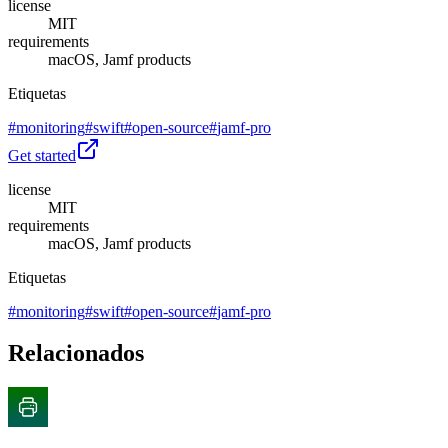
license
MIT
requirements
macOS, Jamf products
Etiquetas
#
monitoring
#
swift
#
open-source
#
jamf-pro
Get started
license
MIT
requirements
macOS, Jamf products
Etiquetas
#
monitoring
#
swift
#
open-source
#
jamf-pro
Relacionados