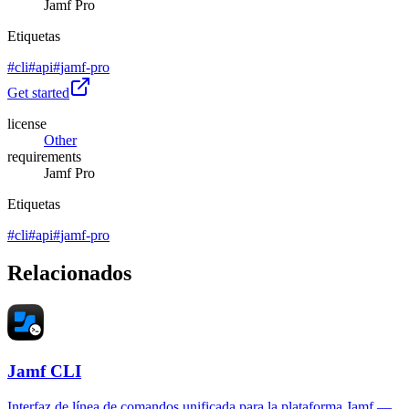
Jamf Pro
Etiquetas
#
cli
#
api
#
jamf-pro
Get started
license
Other
requirements
Jamf Pro
Etiquetas
#
cli
#
api
#
jamf-pro
Relacionados
Jamf CLI
Interfaz de línea de comandos unificada para la plataforma Jamf —