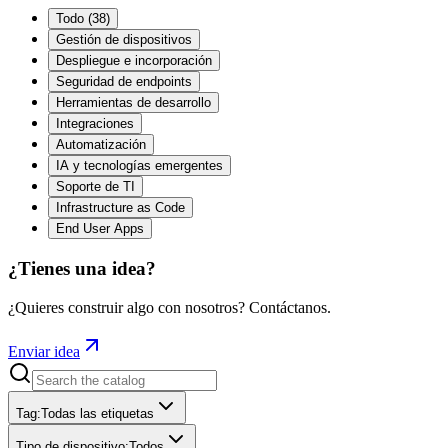
Todo
(
38
)
Gestión de dispositivos
Despliegue e incorporación
Seguridad de endpoints
Herramientas de desarrollo
Integraciones
Automatización
IA y tecnologías emergentes
Soporte de TI
Infrastructure as Code
End User Apps
¿Tienes una idea?
¿Quieres construir algo con nosotros? Contáctanos.
Enviar idea
Tag
:
Todas las etiquetas
Tipo de dispositivo
:
Todos