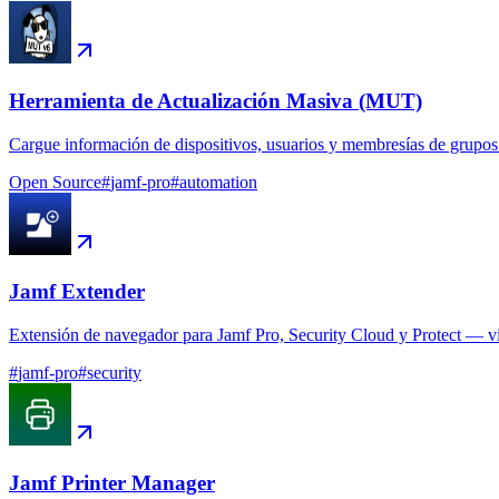
Herramienta de Actualización Masiva (MUT)
Cargue información de dispositivos, usuarios y membresías de grupos
Open Source
#
jamf-pro
#
automation
Jamf Extender
Extensión de navegador para Jamf Pro, Security Cloud y Protect — vist
#
jamf-pro
#
security
Jamf Printer Manager