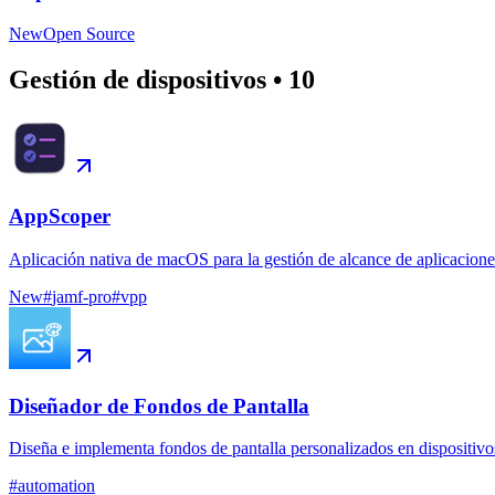
New
Open Source
Gestión de dispositivos
•
10
AppScoper
Aplicación nativa de macOS para la gestión de alcance de aplicacion
New
#
jamf-pro
#
vpp
Diseñador de Fondos de Pantalla
Diseña e implementa fondos de pantalla personalizados en dispositiv
#
automation