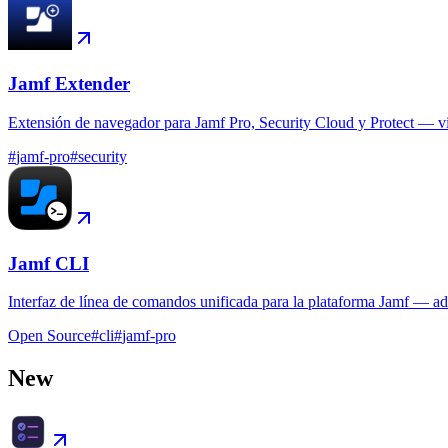
Jamf Extender
Extensión de navegador para Jamf Pro, Security Cloud y Protect — vist
#
jamf-pro
#
security
Jamf CLI
Interfaz de línea de comandos unificada para la plataforma Jamf — adm
Open Source
#
cli
#
jamf-pro
New