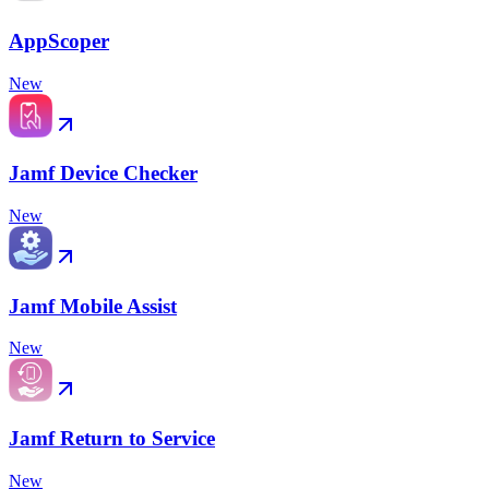
AppScoper
New
Jamf Device Checker
New
Jamf Mobile Assist
New
Jamf Return to Service
New