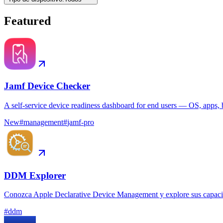
Featured
Jamf Device Checker
A self-service device readiness dashboard for end users — OS, apps, b
New
#
management
#
jamf-pro
DDM Explorer
Conozca Apple Declarative Device Management y explore sus capacida
#
ddm