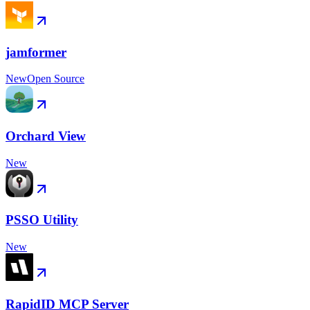
jamformer
New
Open Source
Orchard View
New
PSSO Utility
New
RapidID MCP Server