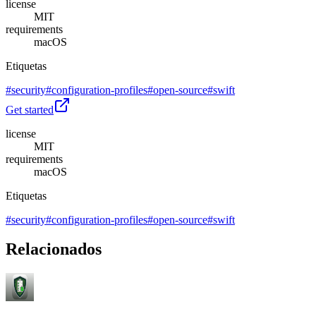
license
MIT
requirements
macOS
Etiquetas
#
security
#
configuration-profiles
#
open-source
#
swift
Get started
license
MIT
requirements
macOS
Etiquetas
#
security
#
configuration-profiles
#
open-source
#
swift
Relacionados