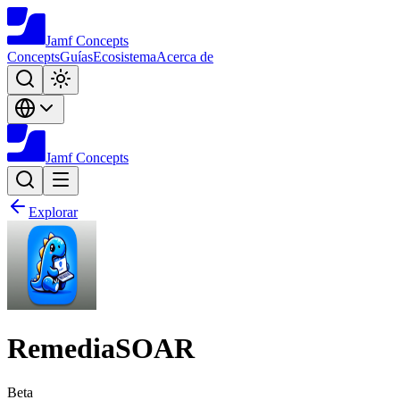
Jamf
Concepts
Concepts
Guías
Ecosistema
Acerca de
Jamf
Concepts
Explorar
RemediaSOAR
Beta