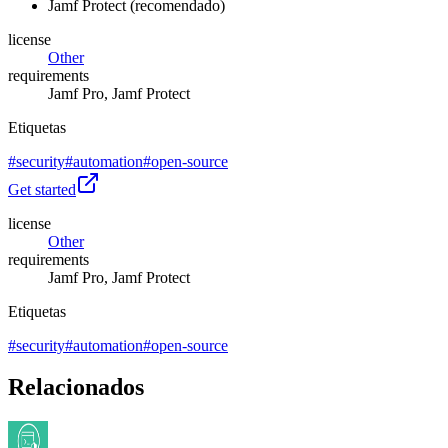
Jamf Protect (recomendado)
license
Other
requirements
Jamf Pro, Jamf Protect
Etiquetas
#
security
#
automation
#
open-source
Get started
license
Other
requirements
Jamf Pro, Jamf Protect
Etiquetas
#
security
#
automation
#
open-source
Relacionados