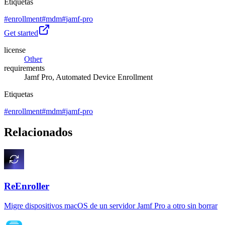
Etiquetas
#
enrollment
#
mdm
#
jamf-pro
Get started
license
Other
requirements
Jamf Pro, Automated Device Enrollment
Etiquetas
#
enrollment
#
mdm
#
jamf-pro
Relacionados
ReEnroller
Migre dispositivos macOS de un servidor Jamf Pro a otro sin borrar