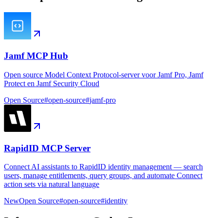
Jamf MCP Hub
Open source Model Context Protocol-server voor Jamf Pro, Jamf
Protect en Jamf Security Cloud
Open Source
#
open-source
#
jamf-pro
RapidID MCP Server
Connect AI assistants to RapidID identity management — search
users, manage entitlements, query groups, and automate Connect
action sets via natural language
New
Open Source
#
open-source
#
identity