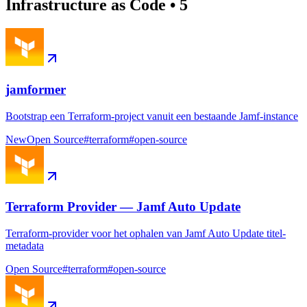
Infrastructure as Code
•
5
jamformer
Bootstrap een Terraform-project vanuit een bestaande Jamf-instance
New
Open Source
#
terraform
#
open-source
Terraform Provider — Jamf Auto Update
Terraform-provider voor het ophalen van Jamf Auto Update titel-
metadata
Open Source
#
terraform
#
open-source