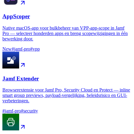
AppScoper
Native macOS-app voor bulkbeheer van VPP-app-scope in Jamf
Pro — selecteer honderden apps en breng scopewijzigingen in één
bewerking door.
New
#
jamf-pro
#
vpp
Jamf Extender
Browserextensie voor Jamf Pro, Security Cloud en Protect — inline
smart group previews, payload-vergelijking, beleidsrisico en GUI-
verbeteringen.
#
jamf-pro
#
security