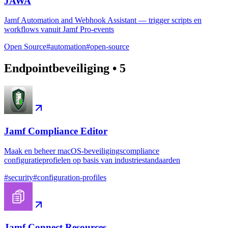
JAWA
Jamf Automation and Webhook Assistant — trigger scripts en
workflows vanuit Jamf Pro-events
Open Source
#
automation
#
open-source
Endpointbeveiliging
•
5
Jamf Compliance Editor
Maak en beheer macOS-beveiligingscompliance
configuratieprofielen op basis van industriestandaarden
#
security
#
configuration-profiles
Jamf Connect Resources