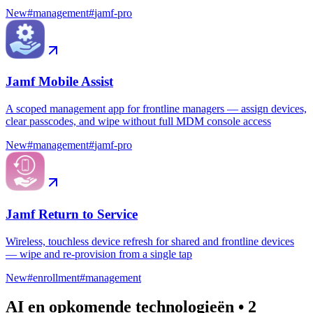
New
#
management
#
jamf-pro
Jamf Mobile Assist
A scoped management app for frontline managers — assign devices,
clear passcodes, and wipe without full MDM console access
New
#
management
#
jamf-pro
Jamf Return to Service
Wireless, touchless device refresh for shared and frontline devices
— wipe and re-provision from a single tap
New
#
enrollment
#
management
AI en opkomende technologieën
•
2