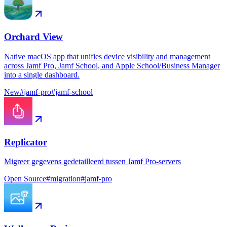
Orchard View
Native macOS app that unifies device visibility and management
across Jamf Pro, Jamf School, and Apple School/Business Manager
into a single dashboard.
New
#
jamf-pro
#
jamf-school
Replicator
Migreer gegevens gedetailleerd tussen Jamf Pro-servers
Open Source
#
migration
#
jamf-pro