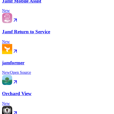
Jamf Mobile Assist
New
Jamf Return to Service
New
jamformer
New
Open Source
Orchard View
New