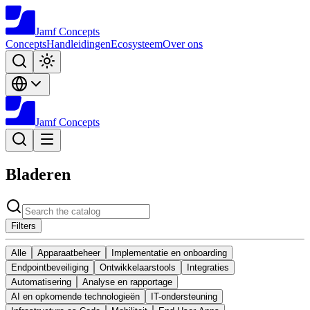
Jamf
Concepts
Concepts
Handleidingen
Ecosysteem
Over ons
Jamf
Concepts
Bladeren
Filters
Alle
Apparaatbeheer
Implementatie en onboarding
Endpointbeveiliging
Ontwikkelaarstools
Integraties
Automatisering
Analyse en rapportage
AI en opkomende technologieën
IT-ondersteuning