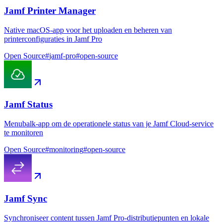
Jamf Printer Manager
Native macOS-app voor het uploaden en beheren van
printerconfiguraties in Jamf Pro
Open Source
#
jamf-pro
#
open-source
Jamf Status
Menubalk-app om de operationele status van je Jamf Cloud-service
te monitoren
Open Source
#
monitoring
#
open-source
Jamf Sync
Synchroniseer content tussen Jamf Pro-distributiepunten en lokale