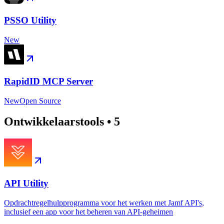
PSSO Utility
New
RapidID MCP Server
New
Open Source
Ontwikkelaarstools
•
5
API Utility
Opdrachtregelhulpprogramma voor het werken met Jamf API's,
inclusief een app voor het beheren van API-geheimen