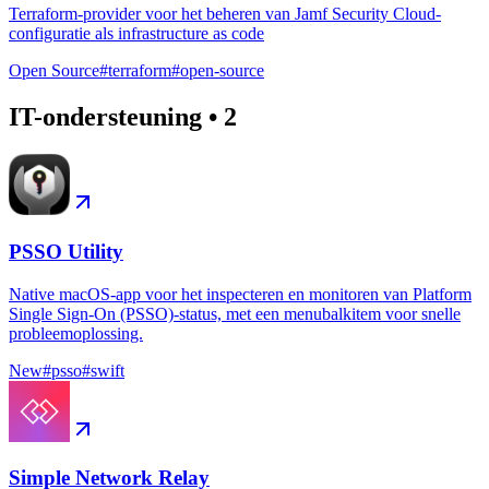
Terraform-provider voor het beheren van Jamf Security Cloud-
configuratie als infrastructure as code
Open Source
#
terraform
#
open-source
IT-ondersteuning
•
2
PSSO Utility
Native macOS-app voor het inspecteren en monitoren van Platform
Single Sign-On (PSSO)-status, met een menubalkitem voor snelle
probleemoplossing.
New
#
psso
#
swift
Simple Network Relay