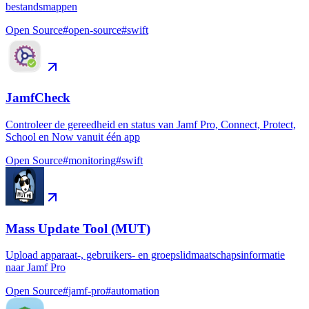
bestandsmappen
Open Source
#
open-source
#
swift
JamfCheck
Controleer de gereedheid en status van Jamf Pro, Connect, Protect,
School en Now vanuit één app
Open Source
#
monitoring
#
swift
Mass Update Tool (MUT)
Upload apparaat-, gebruikers- en groepslidmaatschapsinformatie
naar Jamf Pro
Open Source
#
jamf-pro
#
automation