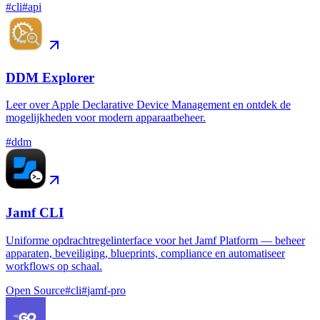
#
cli
#
api
DDM Explorer
Leer over Apple Declarative Device Management en ontdek de
mogelijkheden voor modern apparaatbeheer.
#
ddm
Jamf CLI
Uniforme opdrachtregelinterface voor het Jamf Platform — beheer
apparaten, beveiliging, blueprints, compliance en automatiseer
workflows op schaal.
Open Source
#
cli
#
jamf-pro