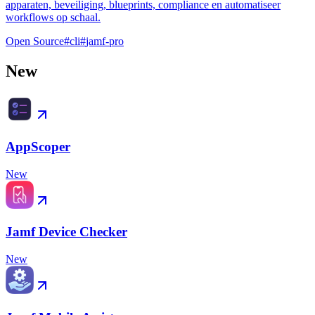
apparaten, beveiliging, blueprints, compliance en automatiseer
workflows op schaal.
Open Source
#
cli
#
jamf-pro
New
AppScoper
New
Jamf Device Checker
New