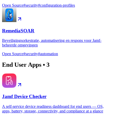
Open Source
#
security
#
configuration-profiles
RemediaSOAR
Beveiligingsorkestratie, automatisering en respons voor Jamf-
beheerde omgevingen
Open Source
#
security
#
automation
End User Apps
•
3
Jamf Device Checker
A self-service device readiness dashboard for end users — OS,
apps, battery, storage, connectivity, and compliance at a glance