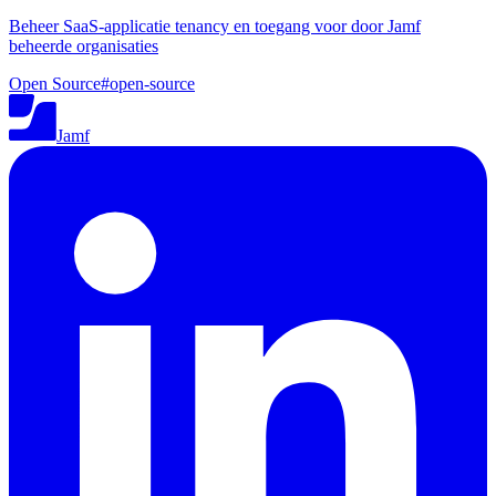
Beheer SaaS-applicatie tenancy en toegang voor door Jamf
beheerde organisaties
Open Source
#
open-source
Jamf