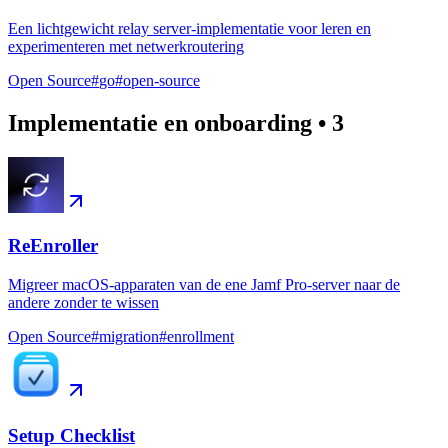
Een lichtgewicht relay server-implementatie voor leren en
experimenteren met netwerkroutering
Open Source
#
go
#
open-source
Implementatie en onboarding
•
3
ReEnroller
Migreer macOS-apparaten van de ene Jamf Pro-server naar de
andere zonder te wissen
Open Source
#
migration
#
enrollment
Setup Checklist