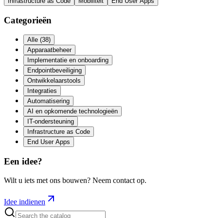
Infrastructure as Code
Mobiliteit
End User Apps
Categorieën
Alle
(
38
)
Apparaatbeheer
Implementatie en onboarding
Endpointbeveiliging
Ontwikkelaarstools
Integraties
Automatisering
AI en opkomende technologieën
IT-ondersteuning
Infrastructure as Code
End User Apps
Een idee?
Wilt u iets met ons bouwen? Neem contact op.
Idee indienen