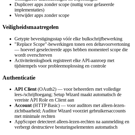
Dupliceer apps zonder scope (nuttig voor gefaseerde
implementaties)
Verwijder apps zonder scope
Veiligheidsmaatregelen
Getypte bevestigingsstap vóór elke bulkschrijfbewerking
"Replace Scope"-bewerkingen tonen een deltavoorvertoning
— hoeveel geselecteerde apps hebben momenteel scope die
wordt overschreven
Activiteitenlogboek registreert elke API-aanroep met
tijdstempels voor probleemoplossing en controle
Authenticatie
API Client
(OAuth2) — voor beheerders met volledige
lees-/schrijftoegang; Setup Wizard maakt automatisch de
vereiste API Role en Client aan
Account
(HTTP Basic) — voor auditors met alleen-lezen-
zichtbaarheid; Auditor Wizard voorziet gebruikersaccounts
met minimale rechten
AppScoper detecteert alleen-lezen-rechten na aanmelding en
verbergt destructieve besturingselementen automatisch