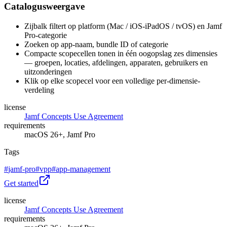
Catalogusweergave
Zijbalk filtert op platform (Mac / iOS-iPadOS / tvOS) en Jamf
Pro-categorie
Zoeken op app-naam, bundle ID of categorie
Compacte scopecellen tonen in één oogopslag zes dimensies
— groepen, locaties, afdelingen, apparaten, gebruikers en
uitzonderingen
Klik op elke scopecel voor een volledige per-dimensie-
verdeling
license
Jamf Concepts Use Agreement
requirements
macOS 26+, Jamf Pro
Tags
#
jamf-pro
#
vpp
#
app-management
Get started
license
Jamf Concepts Use Agreement
requirements