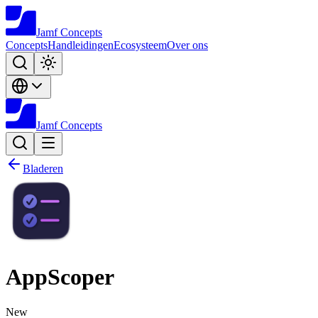
Jamf
Concepts
Concepts
Handleidingen
Ecosysteem
Over ons
Jamf
Concepts
Bladeren
AppScoper
New