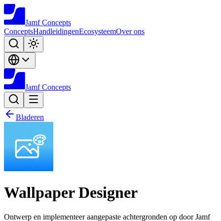
Jamf
Concepts
Concepts
Handleidingen
Ecosysteem
Over ons
Jamf
Concepts
Bladeren
Wallpaper Designer
Ontwerp en implementeer aangepaste achtergronden op door Jamf