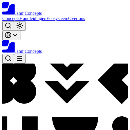
Jamf
Concepts
Concepts
Handleidingen
Ecosysteem
Over ons
Jamf
Concepts