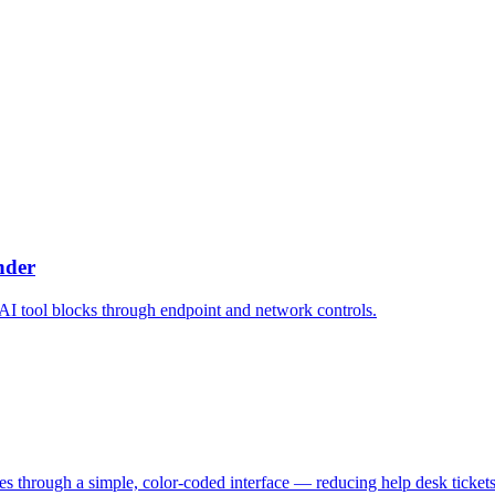
nder
I tool blocks through endpoint and network controls.
es through a simple, color-coded interface — reducing help desk ticket