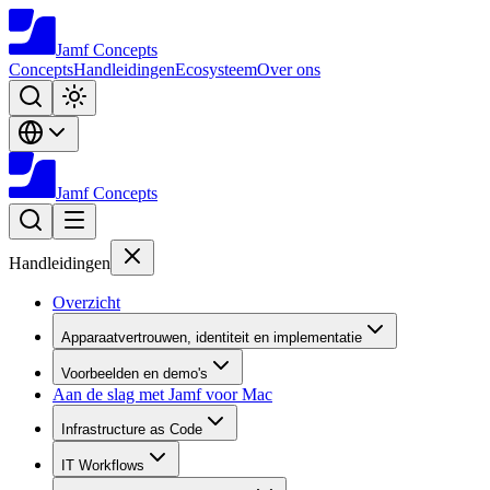
Jamf
Concepts
Concepts
Handleidingen
Ecosysteem
Over ons
Jamf
Concepts
Handleidingen
Overzicht
Apparaatvertrouwen, identiteit en implementatie
Voorbeelden en demo's
Aan de slag met Jamf voor Mac
Infrastructure as Code
IT Workflows