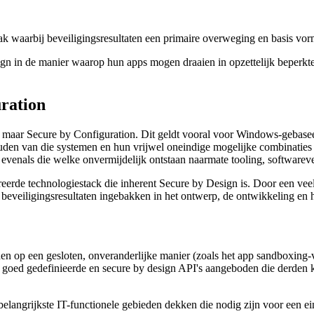
pak waarbij beveiligingsresultaten een primaire overweging en basis vo
ign in de manier waarop hun apps mogen draaien in opzettelijk beperkt
uration
n, maar Secure by Configuration. Dit geldt vooral voor Windows-gebas
uden van die systemen en hun vrijwel oneindige mogelijke combinaties 
evenals die welke onvermijdelijk ontstaan naarmate tooling, softwareve
greerde technologiestack die inherent Secure by Design is. Door een ve
jn beveiligingsresultaten ingebakken in het ontwerp, de ontwikkeling e
op een gesloten, onveranderlijke manier (zoals het app sandboxing-voo
goed gedefinieerde en secure by design API's aangeboden die derden k
elangrijkste IT-functionele gebieden dekken die nodig zijn voor een ei