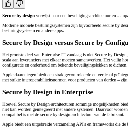
Secure by design
verwijst naar een beveiligingsarchitectuur en -aan
Moderne mobiele besturingssystemen zijn bijvoorbeeld secure by des
besturingssysteem en andere apps.
Secure by Design versus Secure by Config
Het grootste deel van Enterprise IT vandaag is niet Secure by Desig
scala aan leveranciers met elkaar moeten samenwerken. Het veilig ho
configuratie en onderhoud om bekende beveiligingslekken te dichten, 
Apple daarentegen biedt een strak gecontroleerde en verticaal geïnte
met strikte interoperabiliteitsnormen voor producten van derden – zi
Secure by Design in Enterprise
Hoewel Secure by Design-architecturen sommige mogelijkheden bieden 
niet kan worden geïntegreerd met andere systemen. Daarvoor worden 
compatibel is met de secure by design-architectuur van de fabrikant.
Apple biedt een uitgebreide verzameling API's en frameworks die de b