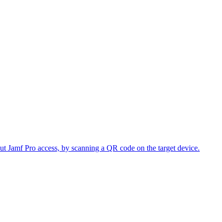
ut Jamf Pro access, by scanning a QR code on the target device.