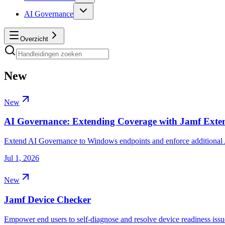
AI Governance
Overzicht
New
New
AI Governance: Extending Coverage with Jamf Exte
Extend AI Governance to Windows endpoints and enforce additional A
Jul 1, 2026
New
Jamf Device Checker
Empower end users to self-diagnose and resolve device readiness issu