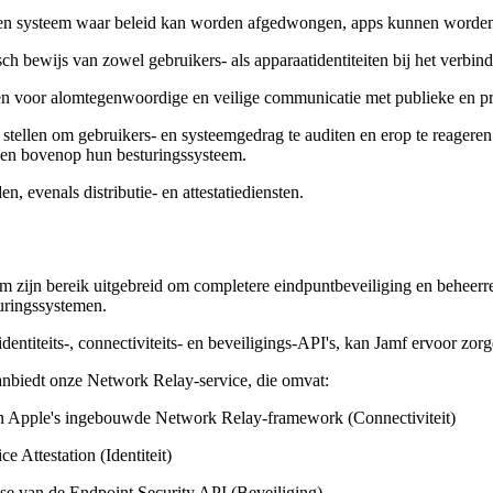
n een systeem waar beleid kan worden afgedwongen, apps kunnen worde
h bewijs van zowel gebruikers- als apparaatidentiteiten bij het verbin
en voor alomtegenwoordige en veilige communicatie met publieke en pr
stellen om gebruikers- en systeemgedrag te auditen en erop te reageren d
wen bovenop hun besturingssysteem.
, evenals distributie- en attestatiediensten.
rm zijn bereik uitgebreid om completere eindpuntbeveiliging en beheerr
uringssystemen.
titeits-, connectiviteits- en beveiligings-API's, kan Jamf ervoor zorge
nbiedt onze Network Relay-service, die omvat:
van Apple's ingebouwde Network Relay-framework (Connectiviteit)
Attestation (Identiteit)
se van de Endpoint Security API (Beveiliging)