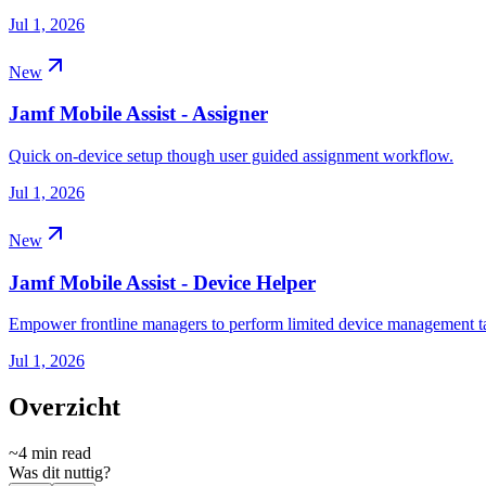
Jul 1, 2026
New
Jamf Mobile Assist - Assigner
Quick on-device setup though user guided assignment workflow.
Jul 1, 2026
New
Jamf Mobile Assist - Device Helper
Empower frontline managers to perform limited device management tas
Jul 1, 2026
Overzicht
~
4
min read
Was dit nuttig?