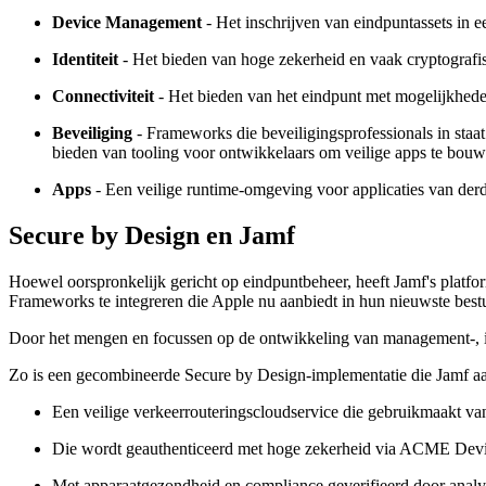
Device Management
- Het inschrijven van eindpuntassets i
Identiteit
- Het bieden van hoge zekerheid en vaak cryptografisc
Connectiviteit
- Het bieden van het eindpunt met mogelijkhed
Beveiliging
- Frameworks die beveiligingsprofessionals in staat 
bieden van tooling voor ontwikkelaars om veilige apps te bou
Apps
- Een veilige runtime-omgeving voor applicaties van derden
Secure by Design en Jamf
Hoewel oorspronkelijk gericht op eindpuntbeheer, heeft Jamf's platfo
Frameworks te integreren die Apple nu aanbiedt in hun nieuwste best
Door het mengen en focussen op de ontwikkeling van management-, iden
Zo is een gecombineerde Secure by Design-implementatie die Jamf aa
Een veilige verkeerrouteringscloudservice die gebruikmaakt 
Die wordt geauthenticeerd met hoge zekerheid via ACME Device 
Met apparaatgezondheid en compliance geverifieerd door analy