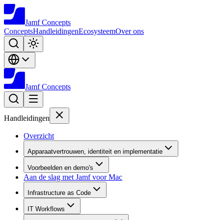
Jamf
Concepts
Concepts
Handleidingen
Ecosysteem
Over ons
Jamf
Concepts
Handleidingen
Overzicht
Apparaatvertrouwen, identiteit en implementatie
Voorbeelden en demo's
Aan de slag met Jamf voor Mac
Infrastructure as Code
IT Workflows