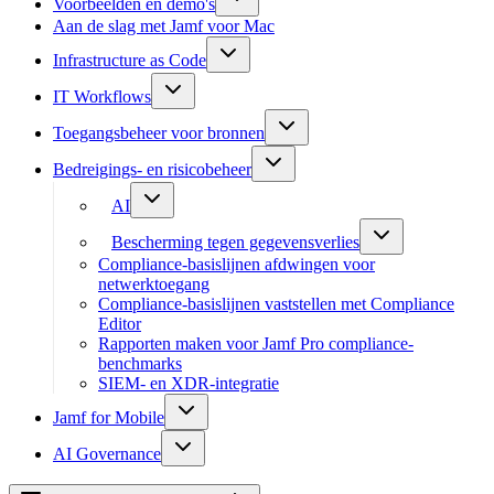
Voorbeelden en demo's
Aan de slag met Jamf voor Mac
Infrastructure as Code
IT Workflows
Toegangsbeheer voor bronnen
Bedreigings- en risicobeheer
AI
Bescherming tegen gegevensverlies
Compliance-basislijnen afdwingen voor
netwerktoegang
Compliance-basislijnen vaststellen met Compliance
Editor
Rapporten maken voor Jamf Pro compliance-
benchmarks
SIEM- en XDR-integratie
Jamf for Mobile
AI Governance