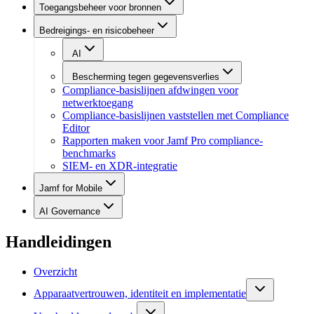
Toegangsbeheer voor bronnen
Bedreigings- en risicobeheer
AI
Bescherming tegen gegevensverlies
Compliance-basislijnen afdwingen voor
netwerktoegang
Compliance-basislijnen vaststellen met Compliance
Editor
Rapporten maken voor Jamf Pro compliance-
benchmarks
SIEM- en XDR-integratie
Jamf for Mobile
AI Governance
Handleidingen
Overzicht
Apparaatvertrouwen, identiteit en implementatie