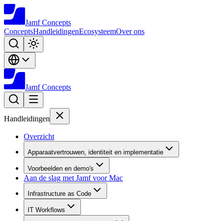
Jamf
Concepts
Concepts
Handleidingen
Ecosysteem
Over ons
Jamf
Concepts
Handleidingen
Overzicht
Apparaatvertrouwen, identiteit en implementatie
Voorbeelden en demo's
Aan de slag met Jamf voor Mac
Infrastructure as Code
IT Workflows