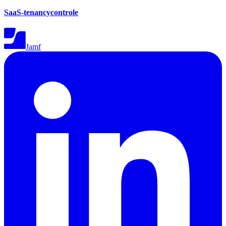
SaaS-tenancycontrole
Jamf