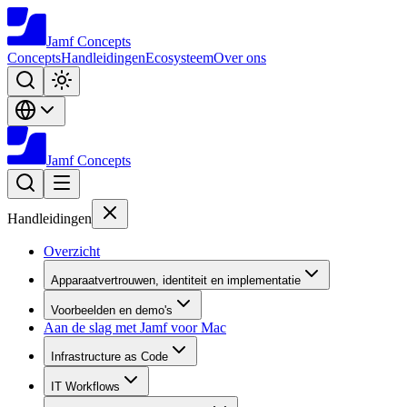
Jamf
Concepts
Concepts
Handleidingen
Ecosysteem
Over ons
Jamf
Concepts
Handleidingen
Overzicht
Apparaatvertrouwen, identiteit en implementatie
Voorbeelden en demo's
Aan de slag met Jamf voor Mac
Infrastructure as Code
IT Workflows