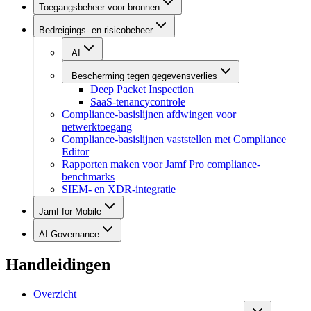
Toegangsbeheer voor bronnen
Bedreigings- en risicobeheer
AI
Bescherming tegen gegevensverlies
Deep Packet Inspection
SaaS-tenancycontrole
Compliance-basislijnen afdwingen voor
netwerktoegang
Compliance-basislijnen vaststellen met Compliance
Editor
Rapporten maken voor Jamf Pro compliance-
benchmarks
SIEM- en XDR-integratie
Jamf for Mobile
AI Governance
Handleidingen
Overzicht