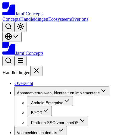
Jamf
Concepts
Concepts
Handleidingen
Ecosysteem
Over ons
Jamf
Concepts
Handleidingen
Overzicht
Apparaatvertrouwen, identiteit en implementatie
Android Enterprise
BYOD
Platform SSO voor macOS
Voorbeelden en demo's