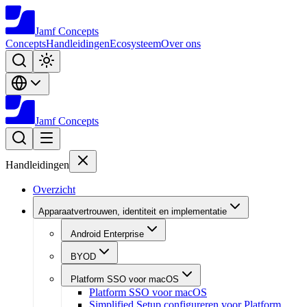
Jamf
Concepts
Concepts
Handleidingen
Ecosysteem
Over ons
Jamf
Concepts
Handleidingen
Overzicht
Apparaatvertrouwen, identiteit en implementatie
Android Enterprise
BYOD
Platform SSO voor macOS
Platform SSO voor macOS
Simplified Setup configureren voor Platform