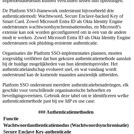
implementatiedetails kunnen verschillen tussen hun oplossingen.
De Platform SSO-framework ondersteunt bijvoorbeeld drie
authenticatiemodi: Wachtwoord, Secure Enclave-backed Key of
Smart Card. Zowel Microsoft Entra ID als Okta Identity Engine
ondersteunen wachtwoordsynchronisatiemodus, en Microsoft's
extensie kan ook worden geconfigureerd om in een van de andere
modi te werken. Zowel Microsoft Entra ID als Okta Identity Engine
ondersteunen ook phishing-resistente authenticatie.
Organisaties die Platform SSO-implementaties plannen, moeten
zorgvuldig verifiëren dat hun gekozen authenticatiemethode aansluit
bij de huidige mogelijkheden van hun identiteitsprovider. Het
authenticatielandschap evolueert snel, en wat vandaag wordt
ondersteund kan de komende maanden aanzienlijk uitbreiden.
Platform SSO ondersteunt meerdere authenticatiebenaderingen, elk
geschikt voor verschillende organisatorische behoeften en
beveiligingsvereisten. Gebruik deze tabel om te identificeren welke
authenticatiemethode past bij uw IdP en use case:
### Authenticatiemethoden
Functie
Wachtwoordauthenticatiemodus (Wachtwoordsynchronisatie)
Secure Enclave Key-authenticatie