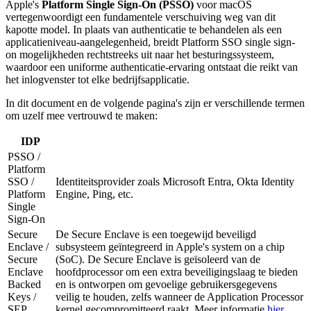
Apple's
Platform Single Sign-On (PSSO)
voor macOS
vertegenwoordigt een fundamentele verschuiving weg van dit
kapotte model. In plaats van authenticatie te behandelen als een
applicatieniveau-aangelegenheid, breidt Platform SSO single sign-
on mogelijkheden rechtstreeks uit naar het besturingssysteem,
waardoor een uniforme authenticatie-ervaring ontstaat die reikt van
het inlogvenster tot elke bedrijfsapplicatie.
In dit document en de volgende pagina's zijn er verschillende termen
om uzelf mee vertrouwd te maken:
IDP
PSSO /
Platform
SSO /
Identiteitsprovider zoals Microsoft Entra, Okta Identity
Platform
Engine, Ping, etc.
Single
Sign-On
Secure
De Secure Enclave is een toegewijd beveiligd
Enclave /
subsysteem geïntegreerd in Apple's system on a chip
Secure
(SoC). De Secure Enclave is geïsoleerd van de
Enclave
hoofdprocessor om een extra beveiligingslaag te bieden
Backed
en is ontworpen om gevoelige gebruikersgegevens
Keys /
veilig te houden, zelfs wanneer de Application Processor
SEP
kernel gecompromitteerd raakt. Meer informatie
hier