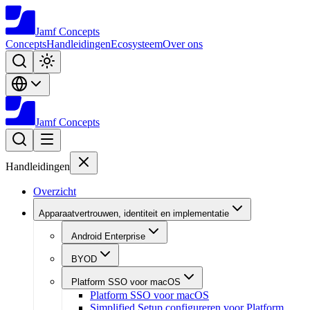
Jamf
Concepts
Concepts
Handleidingen
Ecosysteem
Over ons
Jamf
Concepts
Handleidingen
Overzicht
Apparaatvertrouwen, identiteit en implementatie
Android Enterprise
BYOD
Platform SSO voor macOS
Platform SSO voor macOS
Simplified Setup configureren voor Platform