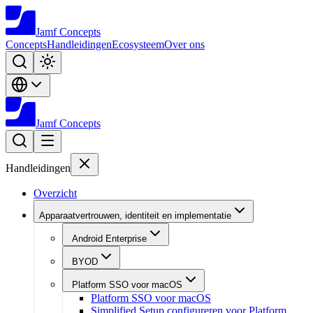
Jamf
Concepts
Concepts
Handleidingen
Ecosysteem
Over ons
Jamf
Concepts
Handleidingen
Overzicht
Apparaatvertrouwen, identiteit en implementatie
Android Enterprise
BYOD
Platform SSO voor macOS
Platform SSO voor macOS
Simplified Setup configureren voor Platform