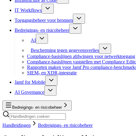
Infrastructure as Code
IT Workflows
Toegangsbeheer voor bronnen
Bedreigings- en risicobeheer
AI
Bescherming tegen gegevensverlies
Compliance-basislijnen afdwingen voor netwerktoegang
Compliance-basislijnen vaststellen met Compliance Edit
Rapporten maken voor Jamf Pro compliance-benchmark
SIEM- en XDR-integratie
Jamf for Mobile
AI Governance
Bedreigings- en risicobeheer
Handleidingen
Bedreigings- en risicobeheer