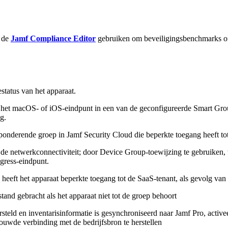
k de
Jamf Compliance Editor
gebruiken om beveiligingsbenchmarks of 
status van het apparaat.
lt het macOS- of iOS-eindpunt in een van de geconfigureerde Smart Gr
g.
nderende groep in Jamf Security Cloud die beperkte toegang heeft tot
e netwerkconnectiviteit; door Device Group-toewijzing te gebruiken, wo
gress-eindpunt.
ft het apparaat beperkte toegang tot de SaaS-tenant, als gevolg van het
tand gebracht als het apparaat niet tot de groep behoort
ersteld en inventarisinformatie is gesynchroniseerd naar Jamf Pro, act
rouwde verbinding met de bedrijfsbron te herstellen