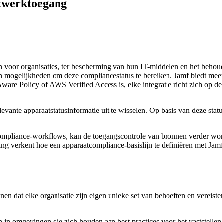
etwerktoegang
voor organisaties, ter bescherming van hun IT-middelen en het behoude
 mogelijkheden om deze compliancestatus te bereiken. Jamf biedt meerd
re Policy of AWS Verified Access is, elke integratie richt zich op de
levante apparaatstatusinformatie uit te wisselen. Op basis van deze s
ompliance-workflows, kan de toegangscontrole van bronnen verder word
g verkent hoe een apparaatcompliance-basislijn te definiëren met Jamf 
en dat elke organisatie zijn eigen unieke set van behoeften en vereiste
in omgevingen die zich houden aan best practices voor het vaststellen 