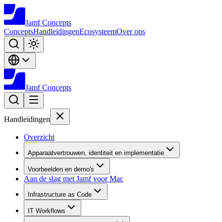
Jamf
Concepts
Concepts
Handleidingen
Ecosysteem
Over ons
Jamf
Concepts
Handleidingen
Overzicht
Apparaatvertrouwen, identiteit en implementatie
Voorbeelden en demo's
Aan de slag met Jamf voor Mac
Infrastructure as Code
IT Workflows