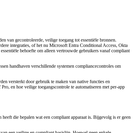
n van gecontroleerde, veilige toegang tot essentiële bronnen.
ere integraties, of het nu Microsoft Entra Conditional Access, Okta
 essentiële behoefte om alleen vertrouwde gebruikers vanaf compliant
tatussen handhaven verschillende systemen compliancecontroles om
en versterkt door gebruik te maken van native functies en
Pro, en hoe veilige toegangscontrole te automatiseren met per-app
n heeft die bepalen wat een compliant apparaat is. Bijgevolg is er geen
van een veilige en compliant basislijn. Hoewel geen enkele