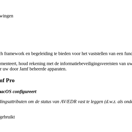
dwingen
h framework en begeleiding te bieden voor het vaststellen van een fun
menteert, houd rekening met de informatiebeveiligingsvereisten van u
oor uw door Jamf beheerde apparaten.
mf Pro
 macOS configureert
dingsattributen om de status van AV/EDR vast te leggen (d.w.z. als on
gebruikt