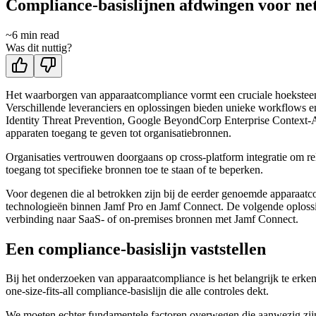
Compliance-basislijnen afdwingen voor n
~
6
min read
Was dit nuttig?
Het waarborgen van apparaatcompliance vormt een cruciale hoeksteen 
Verschillende leveranciers en oplossingen bieden unieke workflows en
Identity Threat Prevention, Google BeyondCorp Enterprise Context-Awa
apparaten toegang te geven tot organisatiebronnen.
Organisaties vertrouwen doorgaans op cross-platform integratie om re
toegang tot specifieke bronnen toe te staan of te beperken.
Voor degenen die al betrokken zijn bij de eerder genoemde apparaatc
technologieën binnen Jamf Pro en Jamf Connect. De volgende oplossin
verbinding naar SaaS- of on-premises bronnen met Jamf Connect.
Een compliance-basislijn vaststellen
Bij het onderzoeken van apparaatcompliance is het belangrijk te erkenn
one-size-fits-all compliance-basislijn die alle controles dekt.
We moeten echter fundamentele factoren overwegen die aanwezig zijn 