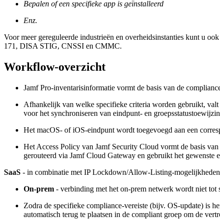
Bepalen of een specifieke app is geïnstalleerd
Enz.
Voor meer gereguleerde industrieën en overheidsinstanties kunt u oo
171, DISA STIG, CNSSI en CMMC.
Workflow-overzicht
Jamf Pro-inventarisinformatie vormt de basis van de compliance
Afhankelijk van welke specifieke criteria worden gebruikt, va
voor het synchroniseren van eindpunt- en groepsstatustoewijzin
Het macOS- of iOS-eindpunt wordt toegevoegd aan een correspo
Het Access Policy van Jamf Security Cloud vormt de basis van d
gerouteerd via Jamf Cloud Gateway en gebruikt het gewenste e
SaaS
- in combinatie met IP Lockdown/Allow-Listing-mogelijkheden hee
On-prem
- verbinding met het on-prem netwerk wordt niet tot s
Zodra de specifieke compliance-vereiste (bijv. OS-update) is h
automatisch terug te plaatsen in de compliant groep om de vert