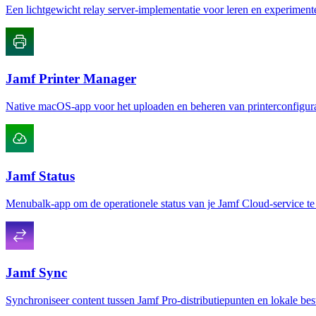
Een lichtgewicht relay server-implementatie voor leren en experimen
Jamf Printer Manager
Native macOS-app voor het uploaden en beheren van printerconfigura
Jamf Status
Menubalk-app om de operationele status van je Jamf Cloud-service t
Jamf Sync
Synchroniseer content tussen Jamf Pro-distributiepunten en lokale b