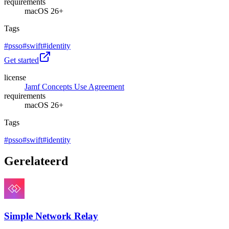
requirements
macOS 26+
Tags
#
psso
#
swift
#
identity
Get started
license
Jamf Concepts Use Agreement
requirements
macOS 26+
Tags
#
psso
#
swift
#
identity
Gerelateerd
Simple Network Relay