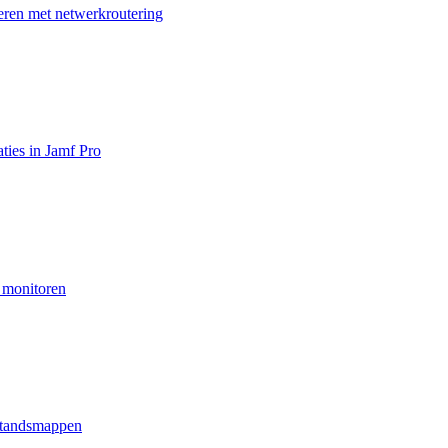
teren met netwerkroutering
ties in Jamf Pro
e monitoren
estandsmappen