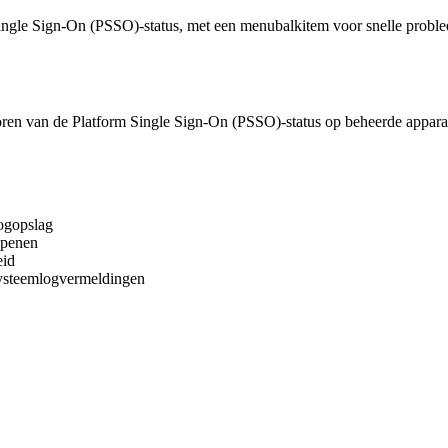
ingle Sign-On (PSSO)-status, met een menubalkitem voor snelle probl
oren van de Platform Single Sign-On (PSSO)-status op beheerde apparat
oogopslag
openen
eid
systeemlogvermeldingen