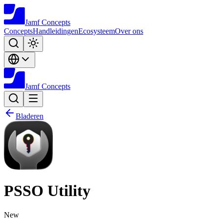
Jamf
Concepts
Concepts
Handleidingen
Ecosysteem
Over ons
Jamf
Concepts
Bladeren
PSSO Utility
New