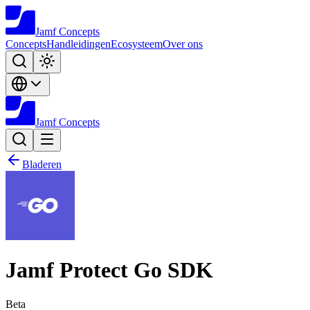
Jamf
Concepts
Concepts
Handleidingen
Ecosysteem
Over ons
Jamf
Concepts
Bladeren
Jamf Protect Go SDK
Beta