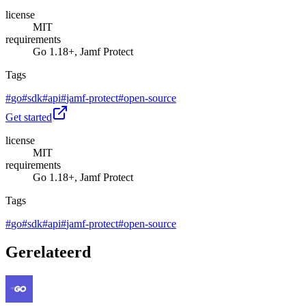
license
MIT
requirements
Go 1.18+, Jamf Protect
Tags
#
go
#
sdk
#
api
#
jamf-protect
#
open-source
Get started
license
MIT
requirements
Go 1.18+, Jamf Protect
Tags
#
go
#
sdk
#
api
#
jamf-protect
#
open-source
Gerelateerd