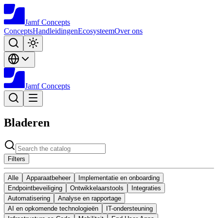
Jamf
Concepts
Concepts
Handleidingen
Ecosysteem
Over ons
Jamf
Concepts
Bladeren
Filters
Alle
Apparaatbeheer
Implementatie en onboarding
Endpointbeveiliging
Ontwikkelaarstools
Integraties
Automatisering
Analyse en rapportage
AI en opkomende technologieën
IT-ondersteuning