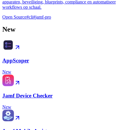
apparaten, beveiliging, blueprints, compliance en automatiseer
workflows op schaal.
Open Source
#
cli
#
jamf-pro
New
AppScoper
New
Jamf Device Checker
New