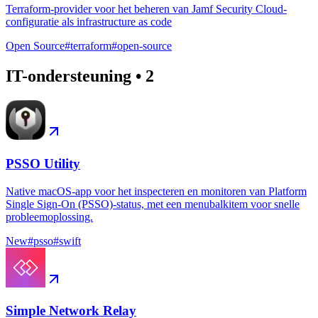
Terraform-provider voor het beheren van Jamf Security Cloud-
configuratie als infrastructure as code
Open Source
#
terraform
#
open-source
IT-ondersteuning
•
2
PSSO Utility
Native macOS-app voor het inspecteren en monitoren van Platform
Single Sign-On (PSSO)-status, met een menubalkitem voor snelle
probleemoplossing.
New
#
psso
#
swift
Simple Network Relay