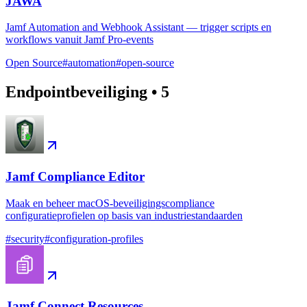
JAWA
Jamf Automation and Webhook Assistant — trigger scripts en
workflows vanuit Jamf Pro-events
Open Source
#
automation
#
open-source
Endpointbeveiliging
•
5
Jamf Compliance Editor
Maak en beheer macOS-beveiligingscompliance
configuratieprofielen op basis van industriestandaarden
#
security
#
configuration-profiles
Jamf Connect Resources