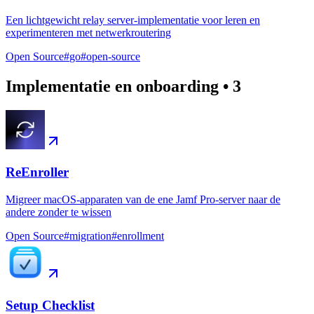
Een lichtgewicht relay server-implementatie voor leren en
experimenteren met netwerkroutering
Open Source
#
go
#
open-source
Implementatie en onboarding
•
3
ReEnroller
Migreer macOS-apparaten van de ene Jamf Pro-server naar de
andere zonder te wissen
Open Source
#
migration
#
enrollment
Setup Checklist