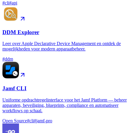
#
cli
#
api
DDM Explorer
Leer over Apple Declarative Device Management en ontdek de
mogelijkheden voor modern apparaatbeheer.
#
ddm
Jamf CLI
Uniforme opdrachtregelinterface voor het Jamf Platform — beheer
apparaten, beveiliging, blueprints, compliance en automatiseer
workflows op schaal.
Open Source
#
cli
#
jamf-pro