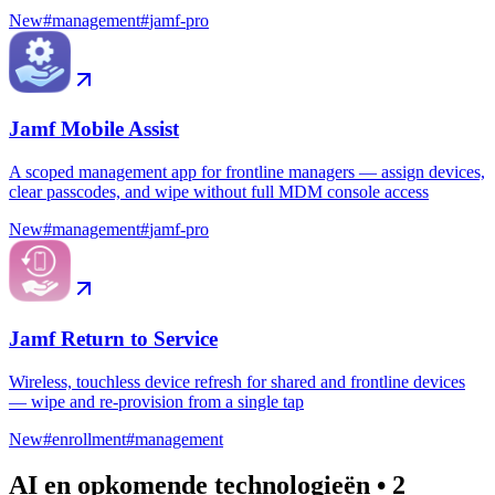
New
#
management
#
jamf-pro
Jamf Mobile Assist
A scoped management app for frontline managers — assign devices,
clear passcodes, and wipe without full MDM console access
New
#
management
#
jamf-pro
Jamf Return to Service
Wireless, touchless device refresh for shared and frontline devices
— wipe and re-provision from a single tap
New
#
enrollment
#
management
AI en opkomende technologieën
•
2