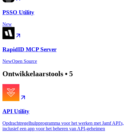
PSSO Utility
New
RapidID MCP Server
New
Open Source
Ontwikkelaarstools
•
5
API Utility
Opdrachtregelhulpprogramma voor het werken met Jamf API's,
inclusief een app voor het beheren van API-geheimen