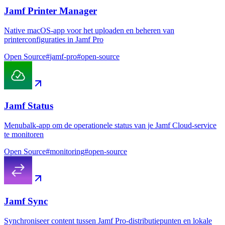
Jamf Printer Manager
Native macOS-app voor het uploaden en beheren van
printerconfiguraties in Jamf Pro
Open Source
#
jamf-pro
#
open-source
Jamf Status
Menubalk-app om de operationele status van je Jamf Cloud-service
te monitoren
Open Source
#
monitoring
#
open-source
Jamf Sync
Synchroniseer content tussen Jamf Pro-distributiepunten en lokale