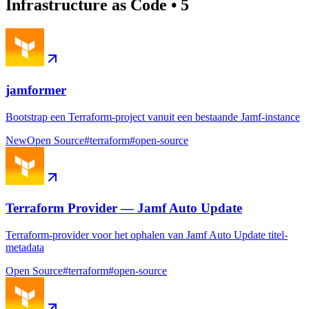
Infrastructure as Code
•
5
jamformer
Bootstrap een Terraform-project vanuit een bestaande Jamf-instance
New
Open Source
#
terraform
#
open-source
Terraform Provider — Jamf Auto Update
Terraform-provider voor het ophalen van Jamf Auto Update titel-
metadata
Open Source
#
terraform
#
open-source