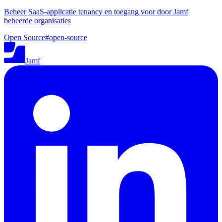
Beheer SaaS-applicatie tenancy en toegang voor door Jamf
beheerde organisaties
Open Source
#
open-source
Jamf