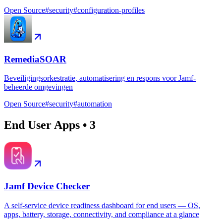
Open Source
#
security
#
configuration-profiles
RemediaSOAR
Beveiligingsorkestratie, automatisering en respons voor Jamf-
beheerde omgevingen
Open Source
#
security
#
automation
End User Apps
•
3
Jamf Device Checker
A self-service device readiness dashboard for end users — OS,
apps, battery, storage, connectivity, and compliance at a glance