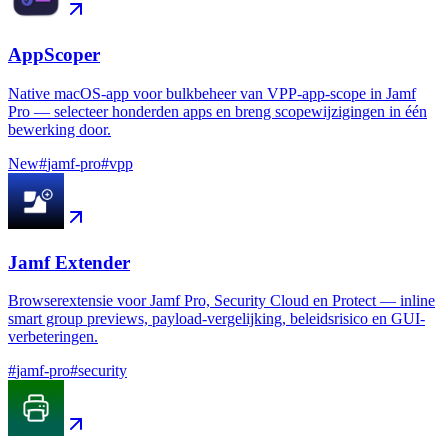
AppScoper
Native macOS-app voor bulkbeheer van VPP-app-scope in Jamf
Pro — selecteer honderden apps en breng scopewijzigingen in één
bewerking door.
New
#
jamf-pro
#
vpp
Jamf Extender
Browserextensie voor Jamf Pro, Security Cloud en Protect — inline
smart group previews, payload-vergelijking, beleidsrisico en GUI-
verbeteringen.
#
jamf-pro
#
security