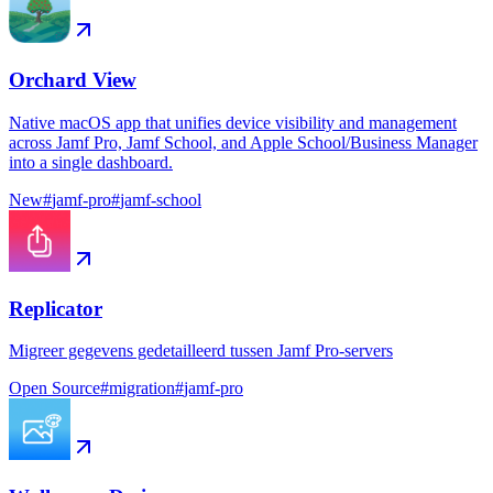
Orchard View
Native macOS app that unifies device visibility and management
across Jamf Pro, Jamf School, and Apple School/Business Manager
into a single dashboard.
New
#
jamf-pro
#
jamf-school
Replicator
Migreer gegevens gedetailleerd tussen Jamf Pro-servers
Open Source
#
migration
#
jamf-pro