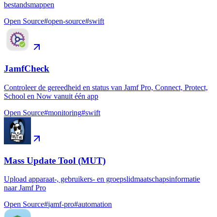
bestandsmappen
Open Source
#
open-source
#
swift
JamfCheck
Controleer de gereedheid en status van Jamf Pro, Connect, Protect,
School en Now vanuit één app
Open Source
#
monitoring
#
swift
Mass Update Tool (MUT)
Upload apparaat-, gebruikers- en groepslidmaatschapsinformatie
naar Jamf Pro
Open Source
#
jamf-pro
#
automation