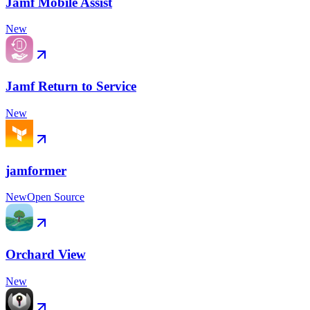
Jamf Mobile Assist
New
Jamf Return to Service
New
jamformer
New
Open Source
Orchard View
New