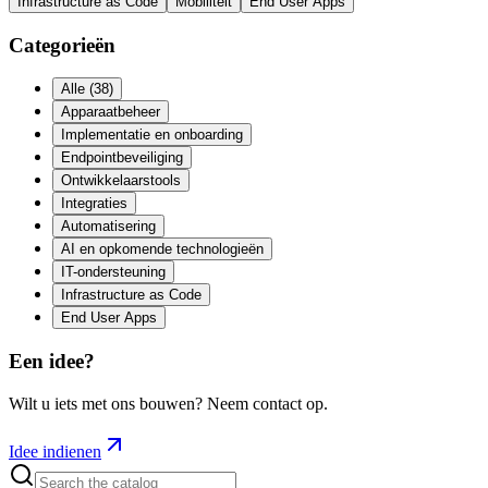
Infrastructure as Code
Mobiliteit
End User Apps
Categorieën
Alle
(
38
)
Apparaatbeheer
Implementatie en onboarding
Endpointbeveiliging
Ontwikkelaarstools
Integraties
Automatisering
AI en opkomende technologieën
IT-ondersteuning
Infrastructure as Code
End User Apps
Een idee?
Wilt u iets met ons bouwen? Neem contact op.
Idee indienen