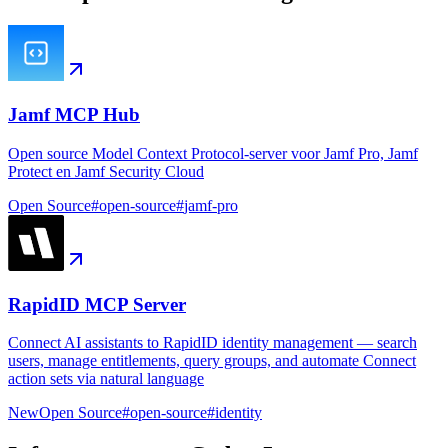
Jamf MCP Hub
Open source Model Context Protocol-server voor Jamf Pro, Jamf
Protect en Jamf Security Cloud
Open Source
#
open-source
#
jamf-pro
RapidID MCP Server
Connect AI assistants to RapidID identity management — search
users, manage entitlements, query groups, and automate Connect
action sets via natural language
New
Open Source
#
open-source
#
identity