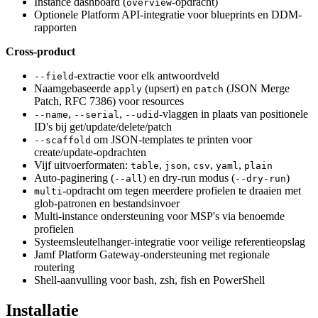
Instance dashboard (
-opdracht)
overview
Optionele Platform API-integratie voor blueprints en DDM-
rapporten
Cross-product
-extractie voor elk antwoordveld
--field
Naamgebaseerde
(upsert) en
(JSON Merge
apply
patch
Patch, RFC 7386) voor resources
,
,
-vlaggen in plaats van positionele
--name
--serial
--udid
ID's bij get/update/delete/patch
om JSON-templates te printen voor
--scaffold
create/update-opdrachten
Vijf uitvoerformaten:
,
,
,
,
table
json
csv
yaml
plain
Auto-paginering (
) en dry-run modus (
)
--all
--dry-run
-opdracht om tegen meerdere profielen te draaien met
multi
glob-patronen en bestandsinvoer
Multi-instance ondersteuning voor MSP's via benoemde
profielen
Systeemsleutelhanger-integratie voor veilige referentieopslag
Jamf Platform Gateway-ondersteuning met regionale
routering
Shell-aanvulling voor bash, zsh, fish en PowerShell
Installatie