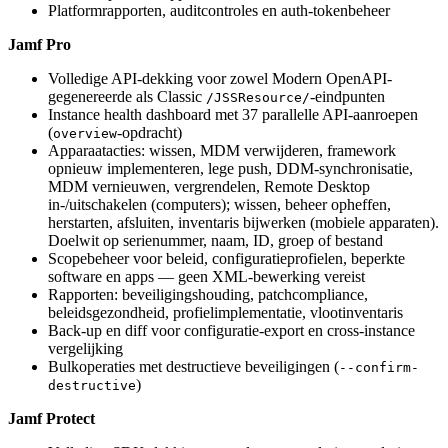
Platformrapporten, auditcontroles en auth-tokenbeheer
Jamf Pro
Volledige API-dekking voor zowel Modern OpenAPI-
gegenereerde als Classic
-eindpunten
/JSSResource/
Instance health dashboard met 37 parallelle API-aanroepen
(
-opdracht)
overview
Apparaatacties: wissen, MDM verwijderen, framework
opnieuw implementeren, lege push, DDM-synchronisatie,
MDM vernieuwen, vergrendelen, Remote Desktop
in-/uitschakelen (computers); wissen, beheer opheffen,
herstarten, afsluiten, inventaris bijwerken (mobiele apparaten).
Doelwit op serienummer, naam, ID, groep of bestand
Scopebeheer voor beleid, configuratieprofielen, beperkte
software en apps — geen XML-bewerking vereist
Rapporten: beveiligingshouding, patchcompliance,
beleidsgezondheid, profielimplementatie, vlootinventaris
Back-up en diff voor configuratie-export en cross-instance
vergelijking
Bulkoperaties met destructieve beveiligingen (
--confirm-
)
destructive
Jamf Protect