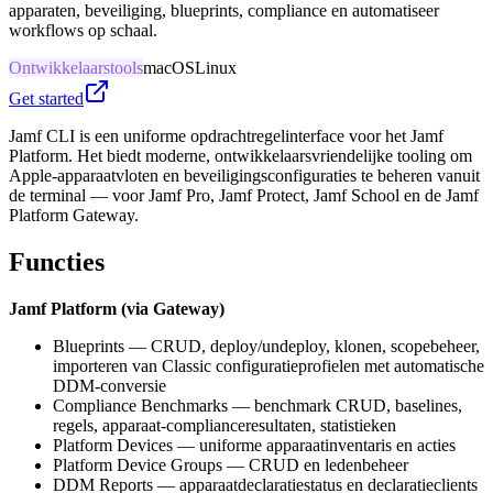
apparaten, beveiliging, blueprints, compliance en automatiseer
workflows op schaal.
Ontwikkelaarstools
macOS
Linux
Get started
Jamf CLI is een uniforme opdrachtregelinterface voor het Jamf
Platform. Het biedt moderne, ontwikkelaarsvriendelijke tooling om
Apple-apparaatvloten en beveiligingsconfiguraties te beheren vanuit
de terminal — voor Jamf Pro, Jamf Protect, Jamf School en de Jamf
Platform Gateway.
Functies
Jamf Platform (via Gateway)
Blueprints — CRUD, deploy/undeploy, klonen, scopebeheer,
importeren van Classic configuratieprofielen met automatische
DDM-conversie
Compliance Benchmarks — benchmark CRUD, baselines,
regels, apparaat-complianceresultaten, statistieken
Platform Devices — uniforme apparaatinventaris en acties
Platform Device Groups — CRUD en ledenbeheer
DDM Reports — apparaatdeclaratiestatus en declaratieclients