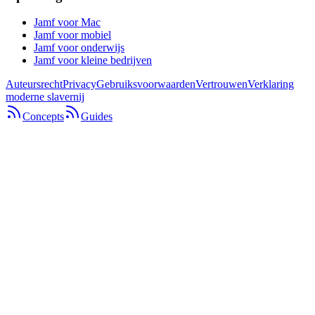
Jamf voor Mac
Jamf voor mobiel
Jamf voor onderwijs
Jamf voor kleine bedrijven
Auteursrecht
Privacy
Gebruiksvoorwaarden
Vertrouwen
Verklaring
moderne slavernij
Concepts
Guides