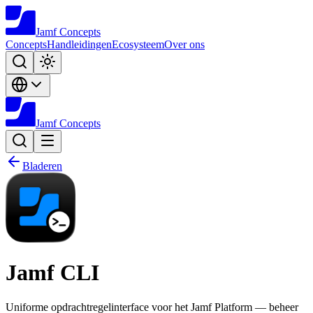
Jamf
Concepts
Concepts
Handleidingen
Ecosysteem
Over ons
Jamf
Concepts
Bladeren
Jamf CLI
Uniforme opdrachtregelinterface voor het Jamf Platform — beheer