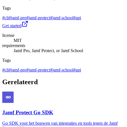
Tags
#
cli
#
jamf-pro
#
jamf-protect
#
jamf-school
#
api
Get started
license
MIT
requirements
Jamf Pro, Jamf Protect, or Jamf School
Tags
#
cli
#
jamf-pro
#
jamf-protect
#
jamf-school
#
api
Gerelateerd
Jamf Protect Go SDK
Go SDK voor het bouwen van integraties en tools tegen de Jamf