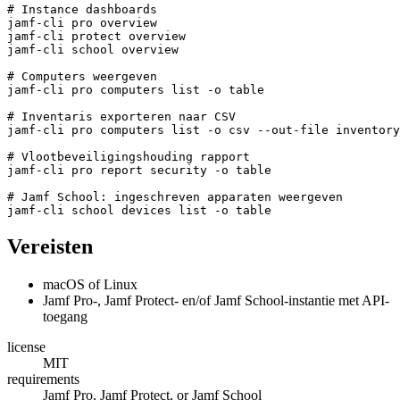
# Instance dashboards

jamf-cli pro overview

jamf-cli protect overview

jamf-cli school overview

# Computers weergeven

jamf-cli pro computers list -o table

# Inventaris exporteren naar CSV

jamf-cli pro computers list -o csv --out-file inventory
# Vlootbeveiligingshouding rapport

jamf-cli pro report security -o table

# Jamf School: ingeschreven apparaten weergeven

Vereisten
macOS of Linux
Jamf Pro-, Jamf Protect- en/of Jamf School-instantie met API-
toegang
license
MIT
requirements
Jamf Pro, Jamf Protect, or Jamf School