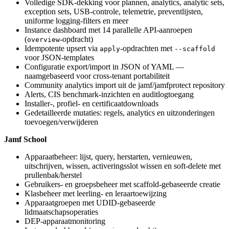
Volledige SDK-dekking voor plannen, analytics, analytic sets,
exception sets, USB-controle, telemetrie, preventlijsten,
uniforme logging-filters en meer
Instance dashboard met 14 parallelle API-aanroepen
(
-opdracht)
overview
Idempotente upsert via
-opdrachten met
apply
--scaffold
voor JSON-templates
Configuratie export/import in JSON of YAML —
naamgebaseerd voor cross-tenant portabiliteit
Community analytics import uit de jamf/jamfprotect repository
Alerts, CIS benchmark-inzichten en auditlogtoegang
Installer-, profiel- en certificaatdownloads
Gedetailleerde mutaties: regels, analytics en uitzonderingen
toevoegen/verwijderen
Jamf School
Apparaatbeheer: lijst, query, herstarten, vernieuwen,
uitschrijven, wissen, activeringsslot wissen en soft-delete met
prullenbak/herstel
Gebruikers- en groepsbeheer met scaffold-gebaseerde creatie
Klasbeheer met leerling- en leraartoewijzing
Apparaatgroepen met UDID-gebaseerde
lidmaatschapsoperaties
DEP-apparaatmonitoring