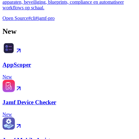
apparaten, beveiliging, blueprints, compliance en automatiseer
workflows op schaal.
Open Source
#
cli
#
jamf-pro
New
AppScoper
New
Jamf Device Checker
New