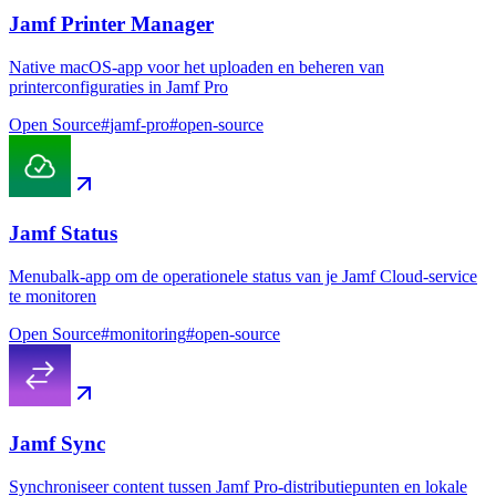
Jamf Printer Manager
Native macOS-app voor het uploaden en beheren van
printerconfiguraties in Jamf Pro
Open Source
#
jamf-pro
#
open-source
Jamf Status
Menubalk-app om de operationele status van je Jamf Cloud-service
te monitoren
Open Source
#
monitoring
#
open-source
Jamf Sync
Synchroniseer content tussen Jamf Pro-distributiepunten en lokale