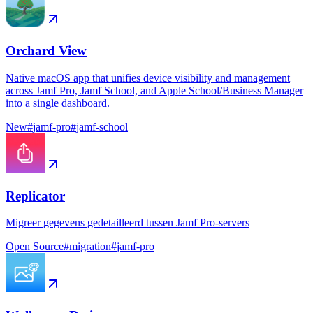
Orchard View
Native macOS app that unifies device visibility and management
across Jamf Pro, Jamf School, and Apple School/Business Manager
into a single dashboard.
New
#
jamf-pro
#
jamf-school
Replicator
Migreer gegevens gedetailleerd tussen Jamf Pro-servers
Open Source
#
migration
#
jamf-pro