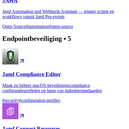
JAWA
Jamf Automation and Webhook Assistant — trigger scripts en
workflows vanuit Jamf Pro-events
Open Source
#
automation
#
open-source
Endpointbeveiliging
•
5
Jamf Compliance Editor
Maak en beheer macOS-beveiligingscompliance
configuratieprofielen op basis van industriestandaarden
#
security
#
configuration-profiles
Jamf Connect Resources