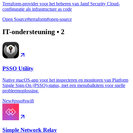
Terraform-provider voor het beheren van Jamf Security Cloud-
configuratie als infrastructure as code
Open Source
#
terraform
#
open-source
IT-ondersteuning
•
2
PSSO Utility
Native macOS-app voor het inspecteren en monitoren van Platform
Single Sign-On (PSSO)-status, met een menubalkitem voor snelle
probleemoplossing.
New
#
psso
#
swift
Simple Network Relay