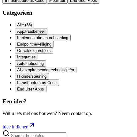
Infrastructure as Code
Mobiliteit
End User Apps
Categorieën
Alle
(
38
)
Apparaatbeheer
Implementatie en onboarding
Endpointbeveiliging
Ontwikkelaarstools
Integraties
Automatisering
AI en opkomende technologieën
IT-ondersteuning
Infrastructure as Code
End User Apps
Een idee?
Wilt u iets met ons bouwen? Neem contact op.
Idee indienen