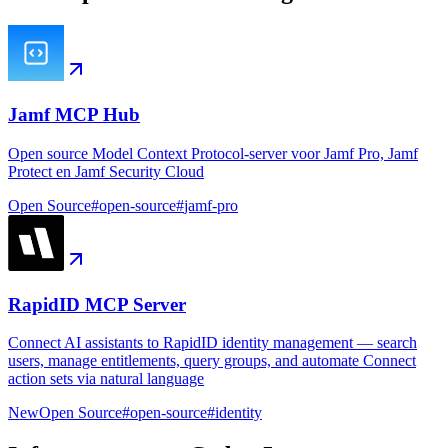
Jamf MCP Hub
Open source Model Context Protocol-server voor Jamf Pro, Jamf
Protect en Jamf Security Cloud
Open Source
#
open-source
#
jamf-pro
RapidID MCP Server
Connect AI assistants to RapidID identity management — search
users, manage entitlements, query groups, and automate Connect
action sets via natural language
New
Open Source
#
open-source
#
identity