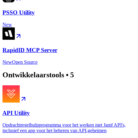
PSSO Utility
New
RapidID MCP Server
New
Open Source
Ontwikkelaarstools
•
5
API Utility
Opdrachtregelhulpprogramma voor het werken met Jamf API's,
inclusief een app voor het beheren van API-geheimen