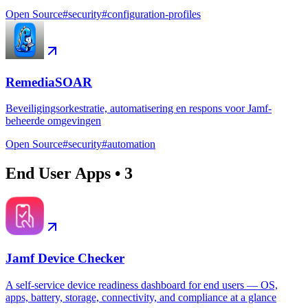
Open Source
#
security
#
configuration-profiles
RemediaSOAR
Beveiligingsorkestratie, automatisering en respons voor Jamf-
beheerde omgevingen
Open Source
#
security
#
automation
End User Apps
•
3
Jamf Device Checker
A self-service device readiness dashboard for end users — OS,
apps, battery, storage, connectivity, and compliance at a glance