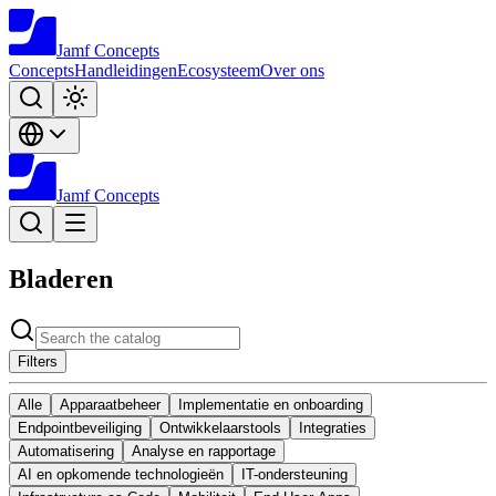
Jamf
Concepts
Concepts
Handleidingen
Ecosysteem
Over ons
Jamf
Concepts
Bladeren
Filters
Alle
Apparaatbeheer
Implementatie en onboarding
Endpointbeveiliging
Ontwikkelaarstools
Integraties
Automatisering
Analyse en rapportage
AI en opkomende technologieën
IT-ondersteuning