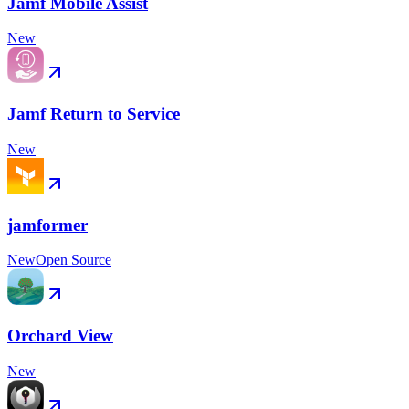
Jamf Mobile Assist
New
Jamf Return to Service
New
jamformer
New
Open Source
Orchard View
New