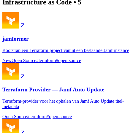
Infrastructure as Code
•
5
jamformer
Bootstrap een Terraform-project vanuit een bestaande Jamf-instance
New
Open Source
#
terraform
#
open-source
Terraform Provider — Jamf Auto Update
Terraform-provider voor het ophalen van Jamf Auto Update titel-
metadata
Open Source
#
terraform
#
open-source