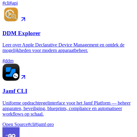
#
cli
#
api
DDM Explorer
Leer over Apple Declarative Device Management en ontdek de
mogelijkheden voor modern apparaatbeheer.
#
ddm
Jamf CLI
Uniforme opdrachtregelinterface voor het Jamf Platform — beheer
apparaten, beveiliging, blueprints, compliance en automatiseer
workflows op schaal.
Open Source
#
cli
#
jamf-pro