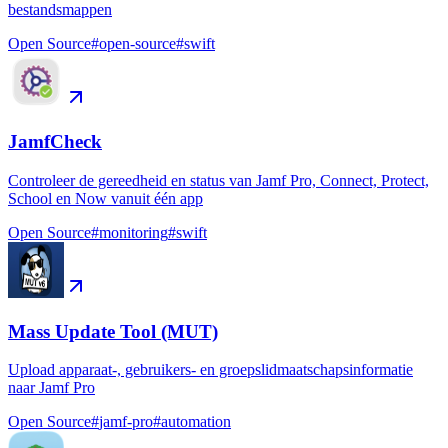
bestandsmappen
Open Source
#
open-source
#
swift
JamfCheck
Controleer de gereedheid en status van Jamf Pro, Connect, Protect,
School en Now vanuit één app
Open Source
#
monitoring
#
swift
Mass Update Tool (MUT)
Upload apparaat-, gebruikers- en groepslidmaatschapsinformatie
naar Jamf Pro
Open Source
#
jamf-pro
#
automation