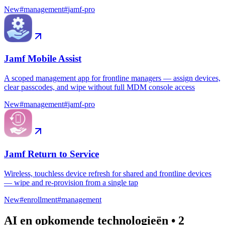
New
#
management
#
jamf-pro
Jamf Mobile Assist
A scoped management app for frontline managers — assign devices,
clear passcodes, and wipe without full MDM console access
New
#
management
#
jamf-pro
Jamf Return to Service
Wireless, touchless device refresh for shared and frontline devices
— wipe and re-provision from a single tap
New
#
enrollment
#
management
AI en opkomende technologieën
•
2