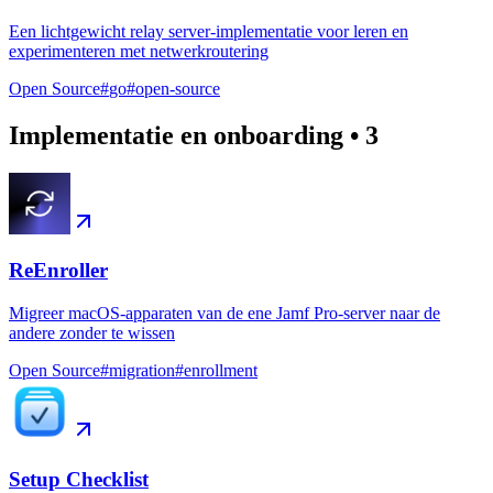
Een lichtgewicht relay server-implementatie voor leren en
experimenteren met netwerkroutering
Open Source
#
go
#
open-source
Implementatie en onboarding
•
3
ReEnroller
Migreer macOS-apparaten van de ene Jamf Pro-server naar de
andere zonder te wissen
Open Source
#
migration
#
enrollment
Setup Checklist