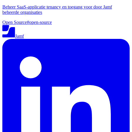
Beheer SaaS-applicatie tenancy en toegang voor door Jamf
beheerde organisaties
Open Source
#
open-source
Jamf