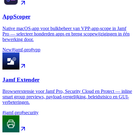
AppScoper
Native macOS-app voor bulkbeheer van VPP-app-scope in Jamf
Pro — selecteer honderden apps en breng scopewijzigingen in één
bewerking door.
New
#
jamf-pro
#
vpp
Jamf Extender
Browserextensie voor Jamf Pro, Security Cloud en Protect — inline
smart group previews, payload-vergelijking, beleidsrisico en GUI-
verbeteringen.
#
jamf-pro
#
security