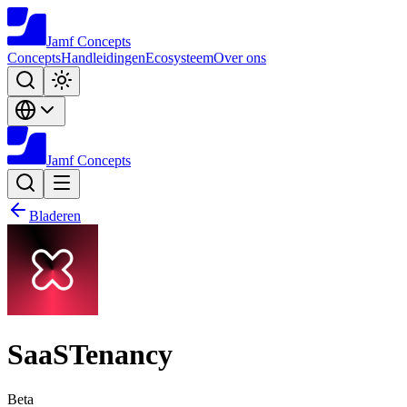
Jamf
Concepts
Concepts
Handleidingen
Ecosysteem
Over ons
Jamf
Concepts
Bladeren
SaaSTenancy
Beta