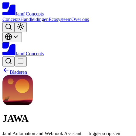
Jamf
Concepts
Concepts
Handleidingen
Ecosysteem
Over ons
Jamf
Concepts
Bladeren
JAWA
Jamf Automation and Webhook Assistant — trigger scripts en