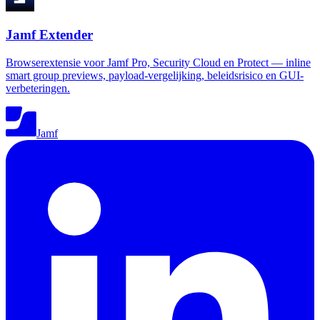
Jamf Extender
Browserextensie voor Jamf Pro, Security Cloud en Protect — inline
smart group previews, payload-vergelijking, beleidsrisico en GUI-
verbeteringen.
Jamf