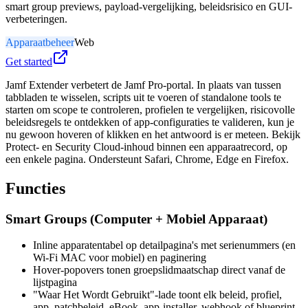
smart group previews, payload-vergelijking, beleidsrisico en GUI-
verbeteringen.
Apparaatbeheer
Web
Get started
Jamf Extender verbetert de Jamf Pro-portal. In plaats van tussen
tabbladen te wisselen, scripts uit te voeren of standalone tools te
starten om scope te controleren, profielen te vergelijken, risicovolle
beleidsregels te ontdekken of app-configuraties te valideren, kun je
nu gewoon hoveren of klikken en het antwoord is er meteen. Bekijk
Protect- en Security Cloud-inhoud binnen een apparaatrecord, op
een enkele pagina. Ondersteunt Safari, Chrome, Edge en Firefox.
Functies
Smart Groups (Computer + Mobiel Apparaat)
Inline apparatentabel op detailpagina's met serienummers (en
Wi-Fi MAC voor mobiel) en paginering
Hover-popovers tonen groepslidmaatschap direct vanaf de
lijstpagina
"Waar Het Wordt Gebruikt"-lade toont elk beleid, profiel,
app, patchbeleid, eBook, app-installer, webhook of blueprint