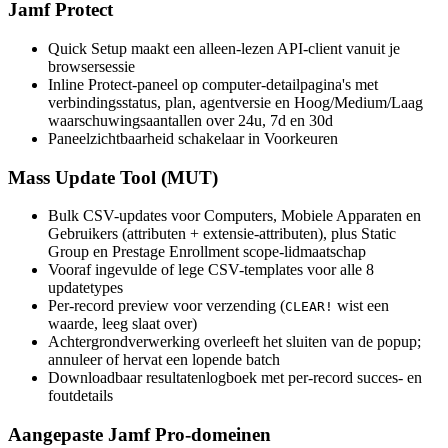
Jamf Protect
Quick Setup maakt een alleen-lezen API-client vanuit je
browsersessie
Inline Protect-paneel op computer-detailpagina's met
verbindingsstatus, plan, agentversie en Hoog/Medium/Laag
waarschuwingsaantallen over 24u, 7d en 30d
Paneelzichtbaarheid schakelaar in Voorkeuren
Mass Update Tool (MUT)
Bulk CSV-updates voor Computers, Mobiele Apparaten en
Gebruikers (attributen + extensie-attributen), plus Static
Group en Prestage Enrollment scope-lidmaatschap
Vooraf ingevulde of lege CSV-templates voor alle 8
updatetypes
Per-record preview voor verzending (
wist een
CLEAR!
waarde, leeg slaat over)
Achtergrondverwerking overleeft het sluiten van de popup;
annuleer of hervat een lopende batch
Downloadbaar resultatenlogboek met per-record succes- en
foutdetails
Aangepaste Jamf Pro-domeinen