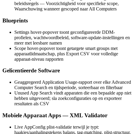
beleidsregels — Voorzichtigheid voor specifieke scope,
Waarschuwing wanneer gescoped naar All Computers
Blueprints
Settings hover-popover toont geconfigureerde DDM-
profielen, wachtwoordbeleid, software-update-instellingen en
meer met leesbare namen
Scope hover-popover toont getargete smart groups met
apparaatlidmaatschap, plus Export CSV voor volledige
apparaat-niveau rapporten
Gelicentieerde Software
Geaggregeerd Application Usage-rapport over elke Advanced
Computer Search en tijdsperiode, sorteerbaar en filterbaar
Unused App Search vindt apparaten die een bepaalde app niet
hebben uitgevoerd; sla zoekconfiguraties op en exporteer
resultaten als CSV
Mobiele Apparaat Apps — XML Validator
Live AppConfig plist-validatie terwijl je typt:
haakjes/aanhalingstekens balans, tag-matching, plist-structuur,