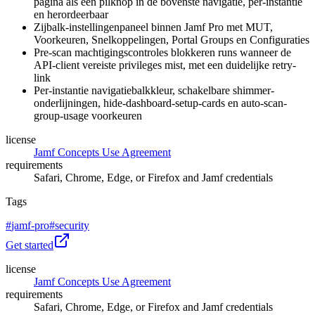
pagina als een pilknop in de bovenste navigatie, per-instantie
en herordeerbaar
Zijbalk-instellingenpaneel binnen Jamf Pro met MUT,
Voorkeuren, Snelkoppelingen, Portal Groups en Configuraties
Pre-scan machtigingscontroles blokkeren runs wanneer de
API-client vereiste privileges mist, met een duidelijke retry-
link
Per-instantie navigatiebalkkleur, schakelbare shimmer-
onderlijningen, hide-dashboard-setup-cards en auto-scan-
group-usage voorkeuren
license
Jamf Concepts Use Agreement
requirements
Safari, Chrome, Edge, or Firefox and Jamf credentials
Tags
#
jamf-pro
#
security
Get started
license
Jamf Concepts Use Agreement
requirements
Safari, Chrome, Edge, or Firefox and Jamf credentials