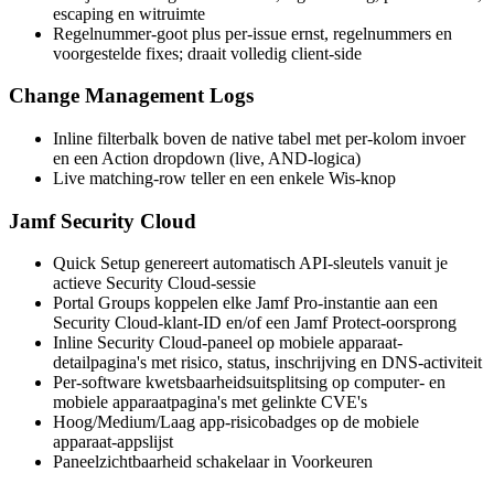
escaping en witruimte
Regelnummer-goot plus per-issue ernst, regelnummers en
voorgestelde fixes; draait volledig client-side
Change Management Logs
Inline filterbalk boven de native tabel met per-kolom invoer
en een Action dropdown (live, AND-logica)
Live matching-row teller en een enkele Wis-knop
Jamf Security Cloud
Quick Setup genereert automatisch API-sleutels vanuit je
actieve Security Cloud-sessie
Portal Groups koppelen elke Jamf Pro-instantie aan een
Security Cloud-klant-ID en/of een Jamf Protect-oorsprong
Inline Security Cloud-paneel op mobiele apparaat-
detailpagina's met risico, status, inschrijving en DNS-activiteit
Per-software kwetsbaarheidsuitsplitsing op computer- en
mobiele apparaatpagina's met gelinkte CVE's
Hoog/Medium/Laag app-risicobadges op de mobiele
apparaat-appslijst
Paneelzichtbaarheid schakelaar in Voorkeuren