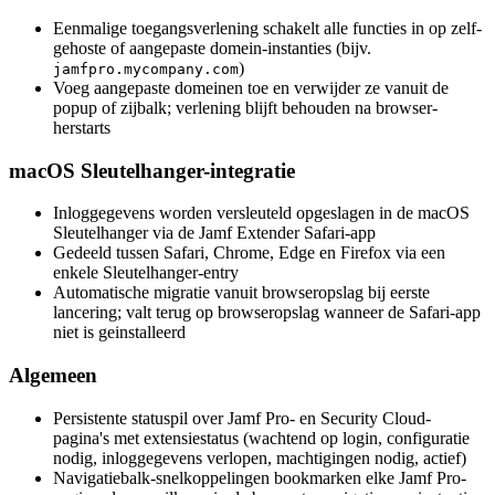
Eenmalige toegangsverlening schakelt alle functies in op zelf-
gehoste of aangepaste domein-instanties (bijv.
)
jamfpro.mycompany.com
Voeg aangepaste domeinen toe en verwijder ze vanuit de
popup of zijbalk; verlening blijft behouden na browser-
herstarts
macOS Sleutelhanger-integratie
Inloggegevens worden versleuteld opgeslagen in de macOS
Sleutelhanger via de Jamf Extender Safari-app
Gedeeld tussen Safari, Chrome, Edge en Firefox via een
enkele Sleutelhanger-entry
Automatische migratie vanuit browseropslag bij eerste
lancering; valt terug op browseropslag wanneer de Safari-app
niet is geinstalleerd
Algemeen
Persistente statuspil over Jamf Pro- en Security Cloud-
pagina's met extensiestatus (wachtend op login, configuratie
nodig, inloggegevens verlopen, machtigingen nodig, actief)
Navigatiebalk-snelkoppelingen bookmarken elke Jamf Pro-