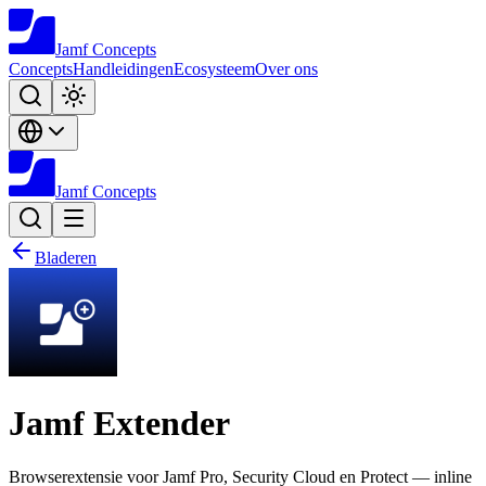
Jamf
Concepts
Concepts
Handleidingen
Ecosysteem
Over ons
Jamf
Concepts
Bladeren
Jamf Extender
Browserextensie voor Jamf Pro, Security Cloud en Protect — inline