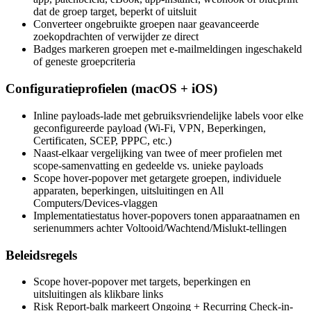
dat de groep target, beperkt of uitsluit
Converteer ongebruikte groepen naar geavanceerde
zoekopdrachten of verwijder ze direct
Badges markeren groepen met e-mailmeldingen ingeschakeld
of geneste groepcriteria
Configuratieprofielen (macOS + iOS)
Inline payloads-lade met gebruiksvriendelijke labels voor elke
geconfigureerde payload (Wi-Fi, VPN, Beperkingen,
Certificaten, SCEP, PPPC, etc.)
Naast-elkaar vergelijking van twee of meer profielen met
scope-samenvatting en gedeelde vs. unieke payloads
Scope hover-popover met getargete groepen, individuele
apparaten, beperkingen, uitsluitingen en All
Computers/Devices-vlaggen
Implementatiestatus hover-popovers tonen apparaatnamen en
serienummers achter Voltooid/Wachtend/Mislukt-tellingen
Beleidsregels
Scope hover-popover met targets, beperkingen en
uitsluitingen als klikbare links
Risk Report-balk markeert Ongoing + Recurring Check-in-