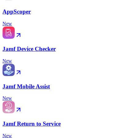
AppScoper
New
Jamf Device Checker
New
Jamf Mobile Assist
New
Jamf Return to Service
New