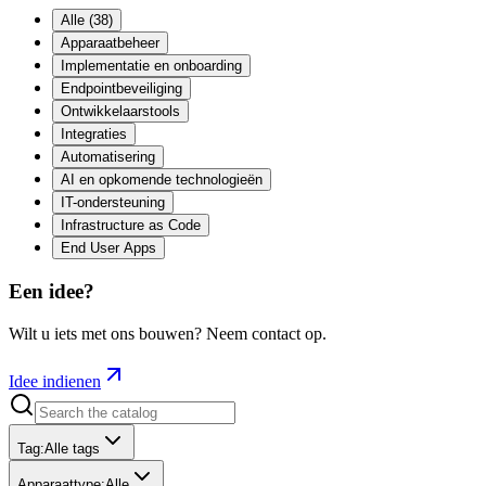
Alle
(
38
)
Apparaatbeheer
Implementatie en onboarding
Endpointbeveiliging
Ontwikkelaarstools
Integraties
Automatisering
AI en opkomende technologieën
IT-ondersteuning
Infrastructure as Code
End User Apps
Een idee?
Wilt u iets met ons bouwen? Neem contact op.
Idee indienen
Tag
:
Alle tags
Apparaattype
:
Alle