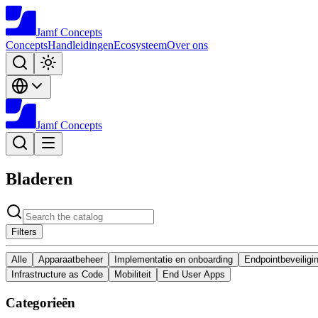
Jamf
Concepts
Concepts
Handleidingen
Ecosysteem
Over ons
Jamf
Concepts
Bladeren
Filters
Alle
Apparaatbeheer
Implementatie en onboarding
Endpointbeveiligi
Infrastructure as Code
Mobiliteit
End User Apps
Categorieën