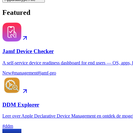
Featured
Jamf Device Checker
A self-service device readiness dashboard for end users — OS, apps, b
New
#
management
#
jamf-pro
DDM Explorer
Leer over Apple Declarative Device Management en ontdek de mogel
#
ddm