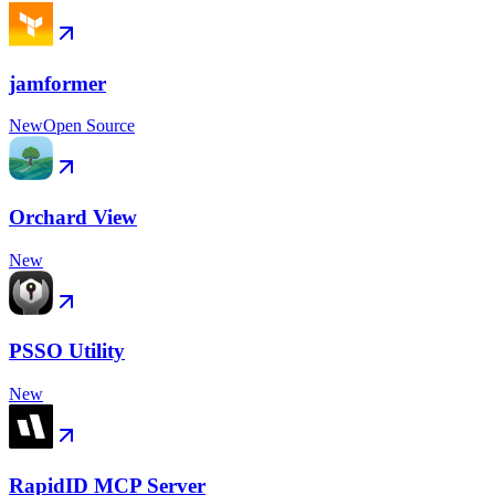
jamformer
New
Open Source
Orchard View
New
PSSO Utility
New
RapidID MCP Server