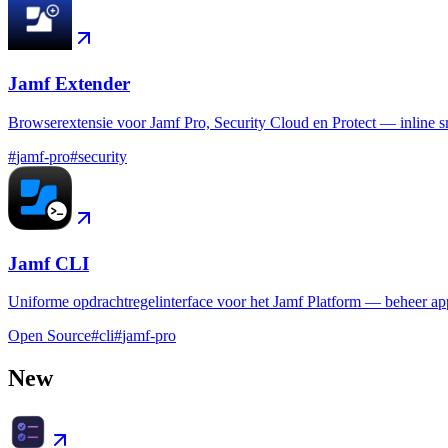
Jamf Extender
Browserextensie voor Jamf Pro, Security Cloud en Protect — inline sm
#
jamf-pro
#
security
Jamf CLI
Uniforme opdrachtregelinterface voor het Jamf Platform — beheer app
Open Source
#
cli
#
jamf-pro
New