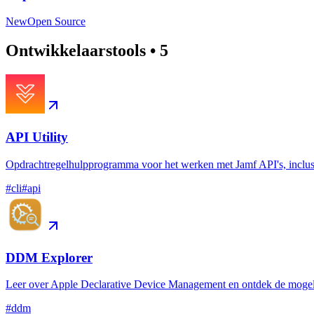
New
Open Source
Ontwikkelaarstools
•
5
API Utility
Opdrachtregelhulpprogramma voor het werken met Jamf API's, inclus
#
cli
#
api
DDM Explorer
Leer over Apple Declarative Device Management en ontdek de mogel
#
ddm