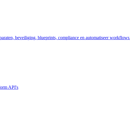
araten, beveiliging, blueprints, compliance en automatiseer workflows
form API's