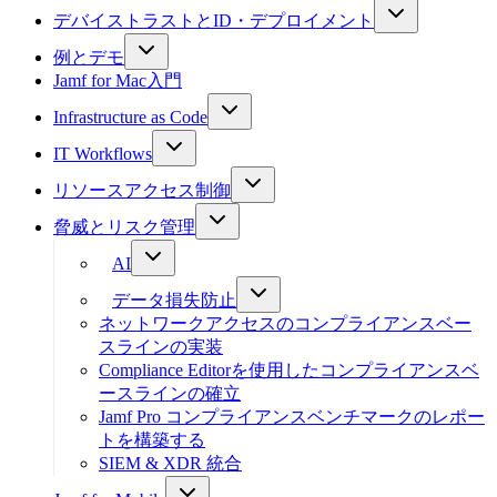
デバイストラストとID・デプロイメント
例とデモ
Jamf for Mac入門
Infrastructure as Code
IT Workflows
リソースアクセス制御
脅威とリスク管理
AI
データ損失防止
ネットワークアクセスのコンプライアンスベー
スラインの実装
Compliance Editorを使用したコンプライアンスベ
ースラインの確立
Jamf Pro コンプライアンスベンチマークのレポー
トを構築する
SIEM & XDR 統合