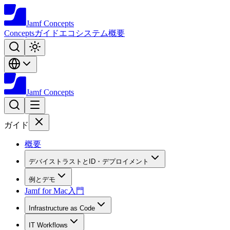
Jamf
Concepts
Concepts
ガイド
エコシステム
概要
Jamf
Concepts
ガイド
概要
デバイストラストとID・デプロイメント
例とデモ
Jamf for Mac入門
Infrastructure as Code
IT Workflows