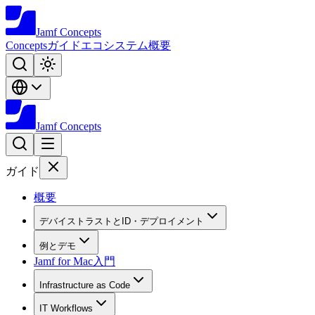
Jamf
Concepts
Concepts
ガイド
エコシステム
概要
Jamf
Concepts
ガイド
概要
デバイストラストとID・デプロイメント
例とデモ
Jamf for Mac入門
Infrastructure as Code
IT Workflows